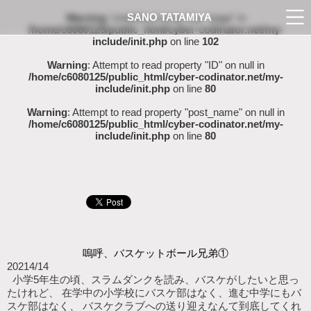
SANO TATAMIYA
Warning
: Undefined array key "page" in
/home/c6080125/public_html/cyber-codinator.net/my-
include/init.php
on line
102
Warning
: Attempt to read property "ID" on null in
/home/c6080125/public_html/cyber-codinator.net/my-
include/init.php
on line
80
Warning
: Attempt to read property "post_name" on null in
/home/c6080125/public_html/cyber-codinator.net/my-
include/init.php
on line
80
嗚呼、バスケットボール兄弟①
2021
4/14
小学5年生の頃、スラムダンクを読み、バスケがしたいと思っ
たけれど、 在学中の小学校にバスケ部はなく、進む中学にもバ
スケ部はなく、 バスケクラブへの送り迎えなんて到底してくれ