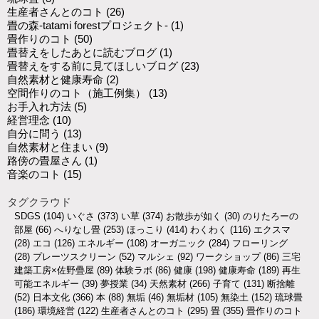
生産者さんとのコト
(26)
畳の森-tatami forestプロジェクト-
(1)
畳作りのコト
(50)
畳替えをしたあとに読むブログ
(1)
畳替えをする前に見てほしいブログ
(23)
自然素材と健康寿命
(2)
空間作りのコト（施工例集）
(13)
お手入れ方法
(5)
経営理念
(10)
自分に問う
(13)
自然素材と住まい
(9)
路傍の畳屋さん
(1)
音楽のコト
(15)
タグクラウド
SDGS
(104)
いぐさ
(373)
い草
(374)
お散歩が如く
(30)
のりたろーの
部屋
(66)
へりなし畳
(253)
ほっこり
(414)
わくわく
(116)
エクスマ
(28)
エコ
(126)
エネルギー
(108)
オーガニック
(284)
フローリング
(28)
プレーツスクリーン
(52)
マルシェ
(92)
ワークショップ
(86)
三宅
建築工房×佐野疊屋
(89)
体験ラボ
(86)
健康
(198)
健康寿命
(189)
再生
可能エネルギー
(39)
夢授業
(34)
天然素材
(266)
子育て
(131)
断捨離
(52)
日本文化
(366)
本
(88)
無垢
(46)
無垢材
(105)
無染土
(152)
琉球畳
(186)
環境経営
(122)
生産者さんとのコト
(295)
畳
(355)
畳作りのコト