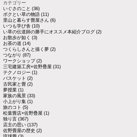
カテゴリー
いぐさのこと
(36)
ボクとい草の物語
(11)
里山と暮らす畳屋さん
(6)
いつも学び舎
(10)
い草の伝道師の勝手にオススメ本紹介ブログ
(2)
お散歩が如く
(3)
お茶の道
(14)
つくらしさんと描く夢
(2)
つながり
(87)
ワークショップ
(2)
三宅建築工房×佐野疊屋
(31)
テクノロジー
(1)
バスケット
(2)
古民家と畳
(2)
夢授業
(1)
家族の風景
(33)
小上がり集
(1)
旅のコト
(5)
松葉畳店×佐野疊屋
(1)
独り言
(367)
店主の思い
(137)
佐野畳屋の歴史
(2)
琉球畳
(3)