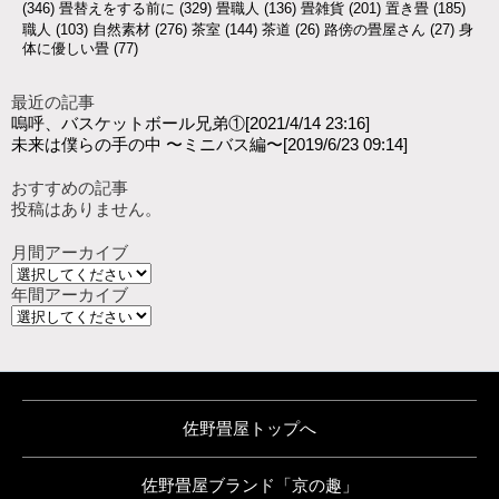
(346)
畳替えをする前に
(329)
畳職人
(136)
畳雑貨
(201)
置き畳
(185)
職人
(103)
自然素材
(276)
茶室
(144)
茶道
(26)
路傍の畳屋さん
(27)
身
体に優しい畳
(77)
最近の記事
嗚呼、バスケットボール兄弟①
[2021/4/14 23:16]
未来は僕らの手の中 〜ミニバス編〜
[2019/6/23 09:14]
おすすめの記事
投稿はありません。
月間アーカイブ
年間アーカイブ
佐野畳屋トップへ
佐野畳屋ブランド「京の趣」