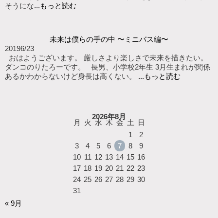
そうにな
...もっと読む
未来は僕らの手の中 〜ミニバス編〜
2019
6/23
おはようございます。 厳しさより楽しさで未来を描きたい。
ダンコのりたろーです。 長男、小学校2年生 3月生まれが関係
あるかわからないけど身長は高くない。
...もっと読む
2026年8月
月
火
水
木
金
土
日
1
2
3
4
5
6
7
8
9
10
11
12
13
14
15
16
17
18
19
20
21
22
23
24
25
26
27
28
29
30
31
« 9月