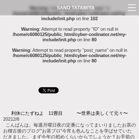
SANO TATAMIYA
Warning
: Undefined array key "page" in
/home/c6080125/public_html/cyber-codinator.net/my-
include/init.php
on line
102
Warning
: Attempt to read property "ID" on null in
/home/c6080125/public_html/cyber-codinator.net/my-
include/init.php
on line
80
Warning
: Attempt to read property "post_name" on null in
/home/c6080125/public_html/cyber-codinator.net/my-
include/init.php
on line
80
利休にたずねよ 11畳目 〜世界は美しくて元々〜
2021
2/8
こんばんは。毎週月曜日夜の定番になってまいりましたお茶の
お稽古後のブログ”お茶ブロ”今宵も色んなことを学ばせていた
だきました。 まず今年の初めくらいからでしょうか？お手前の