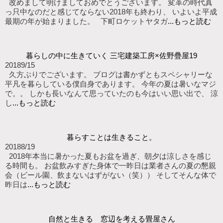
改めまして明けましておめでとうございます。 変革の時代真
っ只中なのだと感じてならない2018年も終わり、 いよいよ平成
最期の年が始まりました。 下町ロケットヤタガ
...もっと読む
暮らしの中に生きていく 三宅建築工房×佐野疊屋19
2018
9/15
久方ぶりでございます。 ブログは書かずともスペシャリーな
平凡を暮らしている僕自身であります。 今年の夏は暑いなマジ
で。。 しかも長いなんて思っていたのも今はいい思い出で、 涼
し
...もっと読む
暮らすことは生きること。
2018
8/19
2018年本当に暑かった夏もお盆を過ぎ、朝夕は涼しさを感じ
る時間も。 お盆飲みすぎた身体で一昨日は業者さんの夏の懇親
会（ビール園、飲まないはずがない（笑）） そしてそんな体で
昨日は
...もっと読む
自然と生きる 窓辺を考える畳屋さん