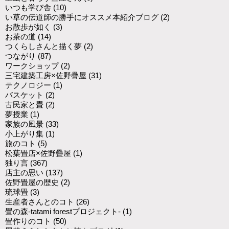
いつも学び舎
(10)
い草の伝道師の勝手にオススメ本紹介ブログ
(2)
お散歩が如く
(3)
お茶の道
(14)
つくらしさんと描く夢
(2)
つながり
(87)
ワークショップ
(2)
三宅建築工房×佐野疊屋
(31)
テクノロジー
(1)
バスケット
(2)
古民家と畳
(2)
夢授業
(1)
家族の風景
(33)
小上がり集
(1)
旅のコト
(5)
松葉畳店×佐野疊屋
(1)
独り言
(367)
店主の思い
(137)
佐野畳屋の歴史
(2)
琉球畳
(3)
生産者さんとのコト
(26)
畳の森-tatami forestプロジェクト-
(1)
畳作りのコト
(50)