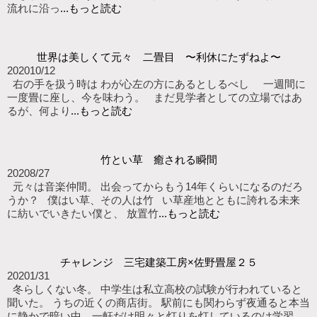
流れに沿っ
...もっと読む
世界は美しくて元々 二畳目 〜利休にたずねよ〜
2020
10/12
右の手を扱う時は わが心左の方にあるとしるべし 一週間に
一度畳に座し、今を味わう。 まだ見学者としての立場ではあ
るが、何より
...もっと読む
竹とい草 癒される瞬間
2020
8/27
元々は音楽仲間。 出会ってからもう14年くらいになるのだろ
うか？ 僕はい草、その人は竹 い草産地とともに誇れる未来
に紡いでいきたい僕と、 放置竹
...もっと読む
チャレンジ 三宅建築工房×佐野畳屋２５
2020
1/31
冬らしくない冬。 中学生は私立高校の試験が行われていると
聞いた。 うちの近くの商店街。 駅前にも関わらず夜通ると本当
に静かで暗い中、一軒だけ明々と灯りを灯しているのは学習