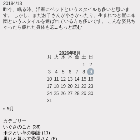
2018
4/13
昨今、眠る時、洋室にベッドというスタイルも多いと思いま
す。 しかし、まだお子さんが小さかったり、生まれつき畳に布
団というスタイルを選ばれている方も多いです。 こんな姿見ち
ゃったら疲れた身体も忘
...もっと読む
2026年8月
月
火
水
木
金
土
日
1
2
3
4
5
6
7
8
9
10
11
12
13
14
15
16
17
18
19
20
21
22
23
24
25
26
27
28
29
30
31
« 9月
カテゴリー
いぐさのこと
(36)
ボクとい草の物語
(11)
里山と暮らす畳屋さん
(6)