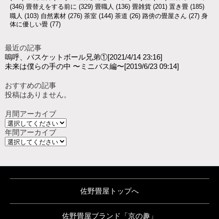
(346)
畳替えをする前に
(329)
畳職人
(136)
畳雑貨
(201)
置き畳
(185)
職人
(103)
自然素材
(276)
茶室
(144)
茶道
(26)
路傍の畳屋さん
(27)
身
体に優しい畳
(77)
最近の記事
嗚呼、バスケットボール兄弟①
[2021/4/14 23:16]
未来は僕らの手の中 〜ミニバス編〜
[2019/6/23 09:14]
おすすめの記事
投稿はありません。
月間アーカイブ
年間アーカイブ
佐野畳屋トップへ
佐野畳屋ブランド「京の趣」