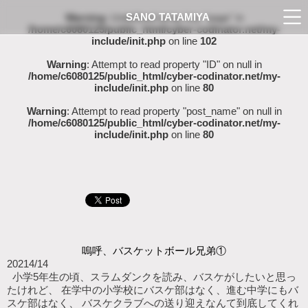
SANO TATAMIYA
Warning
: Undefined array key "page" in
/home/c6080125/public_html/cyber-codinator.net/my-
include/init.php
on line
102
Warning
: Attempt to read property "ID" on null in
/home/c6080125/public_html/cyber-codinator.net/my-
include/init.php
on line
80
Warning
: Attempt to read property "post_name" on null in
/home/c6080125/public_html/cyber-codinator.net/my-
include/init.php
on line
80
嗚呼、バスケットボール兄弟①
2021
4/14
小学5年生の頃、スラムダンクを読み、バスケがしたいと思っ
たけれど、 在学中の小学校にバスケ部はなく、進む中学にもバ
スケ部はなく、 バスケクラブへの送り迎えなんて到底してくれ