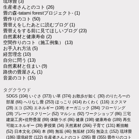
琉球畳
(3)
生産者さんとのコト
(26)
畳の森-tatami forestプロジェクト-
(1)
畳作りのコト
(50)
畳替えをしたあとに読むブログ
(1)
畳替えをする前に見てほしいブログ
(23)
自然素材と健康寿命
(2)
空間作りのコト（施工例集）
(13)
お手入れ方法
(5)
経営理念
(10)
自分に問う
(13)
自然素材と住まい
(9)
路傍の畳屋さん
(1)
音楽のコト
(15)
タグクラウド
SDGS
(104)
いぐさ
(373)
い草
(374)
お散歩が如く
(30)
のりたろーの
部屋
(66)
へりなし畳
(253)
ほっこり
(414)
わくわく
(116)
エクスマ
(28)
エコ
(126)
エネルギー
(108)
オーガニック
(284)
フローリング
(28)
プレーツスクリーン
(52)
マルシェ
(92)
ワークショップ
(86)
三宅
建築工房×佐野疊屋
(89)
体験ラボ
(86)
健康
(198)
健康寿命
(189)
再生
可能エネルギー
(39)
夢授業
(34)
天然素材
(266)
子育て
(131)
断捨離
(52)
日本文化
(366)
本
(88)
無垢
(46)
無垢材
(105)
無染土
(152)
琉球畳
(186)
環境経営
(122)
生産者さんとのコト
(295)
畳
(355)
畳作りのコト