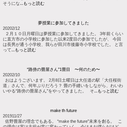
そうにな
...もっと読む
夢授業に参加してきました
2020
2/12
２月１０日月曜日は夢授業に参加してきました。 3年前くらい
に直方市の小学校に参加した以来2度目の参加でしたが、 今回
は長男が通う小学校、我らが田川市後藤寺小学校でした。 と言
って
...もっと読む
“路傍の畳屋さん”1畳目 〜何のため〜
2020
2/10
おはようございます。 2月8日土曜日は大任道の駅「大任桜街
道」さんで、何年ぶりだろう？ 畳の手縫いをしながら、わいわ
いやる“路傍の畳屋さん”をやってきました。 そ
...もっと読む
make th future
2019
11/27
佐野畳屋の理念でもある。 “make the future”未来を創る。 こ
の理念は実は主役が常に変わっていく。 今はまだ僕らだけど、