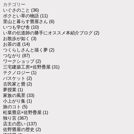
カテゴリー
いぐさのこと
(36)
ボクとい草の物語
(11)
里山と暮らす畳屋さん
(6)
いつも学び舎
(10)
い草の伝道師の勝手にオススメ本紹介ブログ
(2)
お散歩が如く
(3)
お茶の道
(14)
つくらしさんと描く夢
(2)
つながり
(87)
ワークショップ
(2)
三宅建築工房×佐野疊屋
(31)
テクノロジー
(1)
バスケット
(2)
古民家と畳
(2)
夢授業
(1)
家族の風景
(33)
小上がり集
(1)
旅のコト
(5)
松葉畳店×佐野疊屋
(1)
独り言
(367)
店主の思い
(137)
佐野畳屋の歴史
(2)