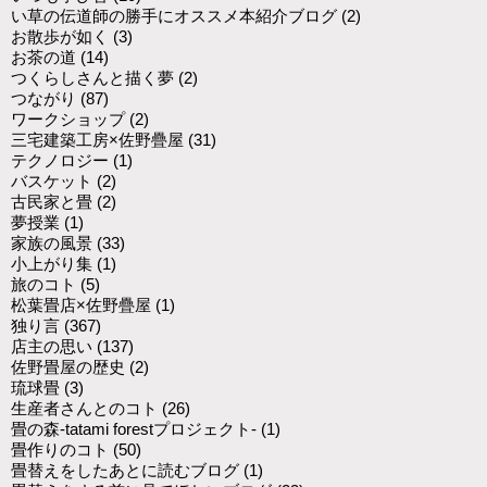
い草の伝道師の勝手にオススメ本紹介ブログ
(2)
お散歩が如く
(3)
お茶の道
(14)
つくらしさんと描く夢
(2)
つながり
(87)
ワークショップ
(2)
三宅建築工房×佐野疊屋
(31)
テクノロジー
(1)
バスケット
(2)
古民家と畳
(2)
夢授業
(1)
家族の風景
(33)
小上がり集
(1)
旅のコト
(5)
松葉畳店×佐野疊屋
(1)
独り言
(367)
店主の思い
(137)
佐野畳屋の歴史
(2)
琉球畳
(3)
生産者さんとのコト
(26)
畳の森-tatami forestプロジェクト-
(1)
畳作りのコト
(50)
畳替えをしたあとに読むブログ
(1)