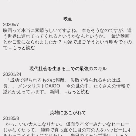
映画
2020
5/7
映画って本当に素晴らしいですよね。 本もそうなのですが、違
う世界に連れてってくれるというかなんというか。 最近映画
とかご覧になられましたか？ お家で過ごそうという昨今ですの
で
...もっと読む
現代社会を生きる上での最強のスキル
2020
1/24
「成功で得られるものは報酬。 失敗で得られるものは成
長。」 メンタリストDAIGO 今の世の中、たくさんの情報で
溢れかえっています。 新聞、
...もっと読む
英雄にあこがれて
2018
5/8
かっこいい大人になりたい。 仮面ライダーみたいなヒーロー
じゃなくたって、 純粋で真っ直ぐに目の前の人をハッピーにす
るカッコイイ大人になりたい。 先日のキャンプ場は
...もっと