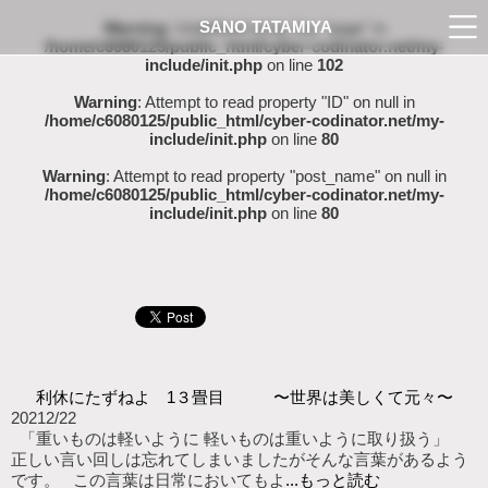
SANO TATAMIYA
Warning
: Undefined array key "page" in
/home/c6080125/public_html/cyber-codinator.net/my-
include/init.php
on line
102
Warning
: Attempt to read property "ID" on null in
/home/c6080125/public_html/cyber-codinator.net/my-
include/init.php
on line
80
Warning
: Attempt to read property "post_name" on null in
/home/c6080125/public_html/cyber-codinator.net/my-
include/init.php
on line
80
利休にたずねよ 1３畳目 〜世界は美しくて元々〜
2021
2/22
「重いものは軽いように 軽いものは重いように取り扱う」
正しい言い回しは忘れてしまいましたがそんな言葉があるよう
です。 この言葉は日常においてもよ
...もっと読む