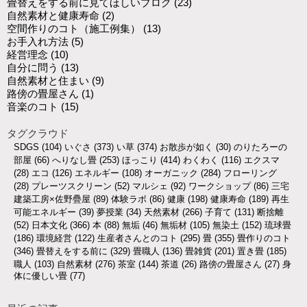
畳替えをする前に見てほしいブログ
(23)
自然素材と健康寿命
(2)
空間作りのコト（施工例集）
(13)
お手入れ方法
(5)
経営理念
(10)
自分に問う
(13)
自然素材と住まい
(9)
路傍の畳屋さん
(1)
音楽のコト
(15)
タグクラウド
SDGS
(104)
いぐさ
(373)
い草
(374)
お散歩が如く
(30)
のりたろーの
部屋
(66)
へりなし畳
(253)
ほっこり
(414)
わくわく
(116)
エクスマ
(28)
エコ
(126)
エネルギー
(108)
オーガニック
(284)
フローリング
(28)
プレーツスクリーン
(52)
マルシェ
(92)
ワークショップ
(86)
三宅
建築工房×佐野疊屋
(89)
体験ラボ
(86)
健康
(198)
健康寿命
(189)
再生
可能エネルギー
(39)
夢授業
(34)
天然素材
(266)
子育て
(131)
断捨離
(52)
日本文化
(366)
本
(88)
無垢
(46)
無垢材
(105)
無染土
(152)
琉球畳
(186)
環境経営
(122)
生産者さんとのコト
(295)
畳
(355)
畳作りのコト
(346)
畳替えをする前に
(329)
畳職人
(136)
畳雑貨
(201)
置き畳
(185)
職人
(103)
自然素材
(276)
茶室
(144)
茶道
(26)
路傍の畳屋さん
(27)
身
体に優しい畳
(77)