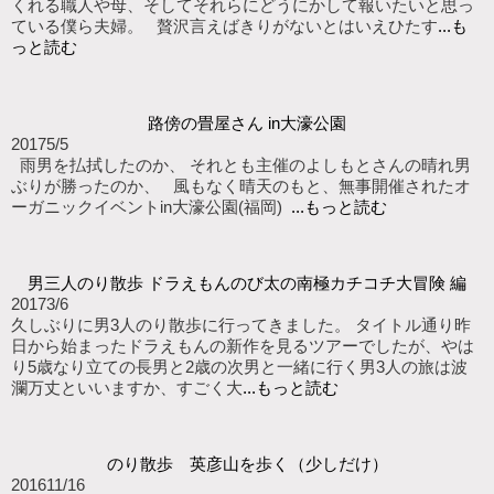
くれる職人や母、そしてそれらにどうにかして報いたいと思っ
ている僕ら夫婦。 贅沢言えばきりがないとはいえひたす
...も
っと読む
路傍の畳屋さん in大濠公園
2017
5/5
雨男を払拭したのか、 それとも主催のよしもとさんの晴れ男
ぶりが勝ったのか、 風もなく晴天のもと、無事開催されたオ
ーガニックイベントin大濠公園(福岡)
...もっと読む
男三人のり散歩 ドラえもんのび太の南極カチコチ大冒険 編
2017
3/6
久しぶりに男3人のり散歩に行ってきました。 タイトル通り昨
日から始まったドラえもんの新作を見るツアーでしたが、やは
り5歳なり立ての長男と2歳の次男と一緒に行く男3人の旅は波
瀾万丈といいますか、すごく大
...もっと読む
のり散歩 英彦山を歩く（少しだけ）
2016
11/16