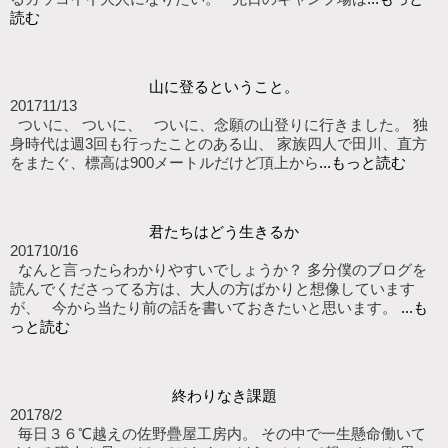
読む
山に登るということ。
2017
11/13
ついに、 ついに、 ついに、念願の山登りに行きました。 独
身時代は週3回も行ったことのある山、 家族四人で田川、直方
をまたぐ、標高は900メートルだけど頂上から
...もっと読む
君たちはどう生きるか
2017
10/16
なんと言ったらわかりやすいでしょうか？ 多分僕のブログを
読んでくださってる方は、大人の方ばかりと想像しています
が、 今から当たり前の話を書いておきたいと思います。
...も
っと読む
終わりなき課題
2017
8/2
毎日３６℃越えの佐野疊屋工房内。 その中で一生懸命働いて