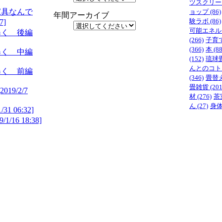
ツスクリー
家具なんで
ョップ
(86)
年間アーカイブ
験ラボ
(86)
7]
可能エネル
暴く 後編
(266)
子育
(366)
本
(88
暴く 中編
(152)
琉球
んとのコト
暴く 前編
(346)
畳替
畳雑貨
(201
[2019/2/7
材
(276)
茶
ん
(27)
身
1/31 06:32]
9/1/16 18:38]