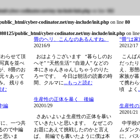
ml/cyber-codinator.net/my-include/init.php
on line
102
ublic_html/cyber-codinator.net/my-include/init.php
on line
80
80125/public_html/cyber-codinator.net/my-include/init.php
on lin
畳のヘリ、こんなのあるんすね。
”畳”は
2021
6/9
2021
2/17
わらせて頂
おはようございます “暮らしのお
こんばん
で写真を並べ
へそ” “天然生活” “自遊人” などの
だったり
が、8畳のお
本にきゅんきゅんしちゃうのりた
え、形態
 元々あって
ろーです。 今日は朝活の読書の時
家族が暮
み。 残り６
間、クルマに
...もっと読む
て携わら
読む
頃 よく
生産性の正体を暴く 後編
2020
1/29
中編
生産性の
2020
1/21
さあいよいよ生産性の正体を暴い
に、一つ共
ていきたいと思います。 なぜこの
中学校の
るので中編
お題にあえて挑戦したのかと言え
ムダンク
と思いま
ば、 前編でも書いたように僕は本
に、バス