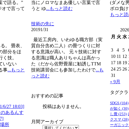
葉で語る。”
当にノロマなまあ優しい言葉で言
(ダメな
ジオで言って
うと ゆ
...もっと読む
ボロ負け
もっと読
技術の先に
2019
1/31
202
月
火
水
最近工房内、いわゆる職方部（実
る。 畳表、
質自分含め二人）の畳つくりに対
3
4
5
の部分をほ
する意識が高い。 元々技術に対す
10
11
12
で行く技。
る意識は職人ありちゃんは高かっ
17
18
19
ていない
た（だから佐野畳屋に勧誘しTTM
24
25
26
る事
...もっと
技術講習会にも参加したわけで
...も
31
っと読む
« 9月
タグクラ
おすすめの記事
SDGS
(104)
1/6/27 18:03]
投稿はありません。
が如く
(30)
なのあるんす
し畳
(253)
7]
クスマ
(28)
月間アーカイブ
合場所
ーガニック