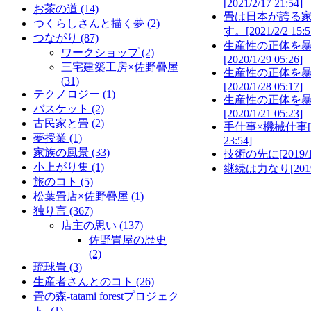
[2021/2/17 21:54]
お茶の道
(14)
畳は日本が誇る
つくらしさんと描く夢
(2)
す。
[2021/2/2 15:5
つながり
(87)
生産性の正体を
ワークショップ
(2)
[2020/1/29 05:26]
三宅建築工房×佐野疊屋
生産性の正体を
(31)
[2020/1/28 05:17]
テクノロジー
(1)
生産性の正体を
バスケット
(2)
[2020/1/21 05:23]
古民家と畳
(2)
手仕事×機械仕事
夢授業
(1)
23:54]
家族の風景
(33)
技術の先に
[2019/
小上がり集
(1)
継続は力なり
[201
旅のコト
(5)
松葉畳店×佐野疊屋
(1)
独り言
(367)
店主の思い
(137)
佐野畳屋の歴史
(2)
琉球畳
(3)
生産者さんとのコト
(26)
畳の森-tatami forestプロジェク
ト-
(1)