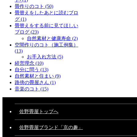
畳作りのコト
(50)
畳替えをしたあとに読むブロ
グ
(1)
畳替えをする前に見てほしい
ブログ
(23)
自然素材と健康寿命
(2)
空間作りのコト（施工例集）
(13)
お手入れ方法
(5)
経営理念
(10)
自分に問う
(13)
自然素材と住まい
(9)
路傍の畳屋さん
(1)
音楽のコト
(15)
佐野畳屋トップへ
佐野畳屋ブランド「京の趣」