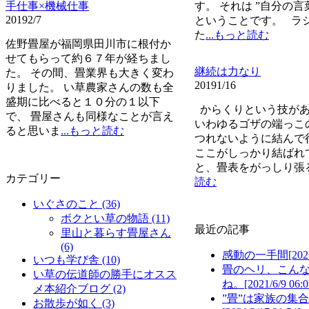
手仕事×機械仕事
す。 それは ”自分の言
2019
2/7
ということです。 ラ
た
...もっと読む
佐野畳屋が福岡県田川市に根付か
せてもらって約６７年が経ちまし
継続は力なり
た。 その間、畳業界も大きく変わ
2019
1/16
りました。 い草農家さんの数も全
盛期に比べると１０分の１以下
からくりという技があ
で、 畳屋さんも同様なことが言え
いわゆるゴザの端っこ
ると思いま
...もっと読む
つれないように結ん
ここがしっかり結ばれ
と、畳表をがっしり張
カテゴリー
読む
いぐさのこと
(36)
ボクとい草の物語
(11)
最近の記事
里山と暮らす畳屋さん
(6)
感動の一手間
[202
いつも学び舎
(10)
畳のヘリ、こん
い草の伝道師の勝手にオスス
ね。
[2021/6/9 06:0
メ本紹介ブログ
(2)
”畳”は家族の集
お散歩が如く
(3)