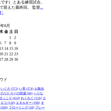
男です) とある練習試合。
で迎えた最終回。 監督
...
む
6年8月
木
金
土
日
1
2
6
7
8
9
13
14
15
16
20
21
22
23
27
28
29
30
ウド
いぐさ
(373)
い草
(374)
お散歩
のりたろーの部屋
(66)
へりな
ほっこり
(414)
わくわく
(116)
エ
エコ
(126)
エネルギー
(108)
オ
(284)
フローリング
(28)
プレー