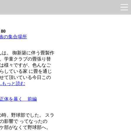
e
80
家族の集合場所
は。 御新築に伴う畳製作
、学童クラブの畳張り替
は様々ですが、色んなご
らしている家 に畳を通じ
せて頂いている今日この
...もっと読む
正体を暴く 前編
時、野球部でした。 スラ
の影響で ってなったの
ケ部がなくて野球部へ。