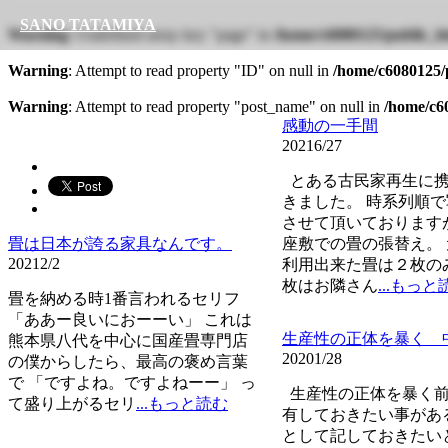
SANO TATAMIYA
Warning
: Undefined array key "page" in
/home/c6080125/public_ht
Warning
: Attempt to read property "ID" on null in
/home/c6080125/p
Warning
: Attempt to read property "post_name" on null in
/home/c60
感動の一手間
2021
6/27
とある古民家再生に携
きました。 時系列順
させて頂いております
畳は日本が誇る家具なんです。
座敷での畳の張替え。
2021
2/2
利用出来た畳は２枚の
枚はお隣さん
...もっと
畳を納める時1番言われるセリフ
「ああー良いにおーーい」 これは
生産性の正体を暴く 
熊本県八代を中心に国産畳専門店
2020
1/28
の僕からしたら、最高の褒め言葉
で 「ですよね。ですよねーー」 っ
生産性の正体を暴く前
て盛り上がるセリ
...もっと読む
有しておきたい事があ
として記しておきたい