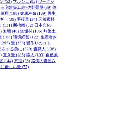
ン
(52)
マルシェ
(92)
ワークシ
三宅建築工房×佐野疊屋
(89)
体
健康
(198)
健康寿命
(189)
再生
ギー
(39)
夢授業
(34)
天然素材
て
(131)
断捨離
(52)
日本文化
)
無垢
(46)
無垢材
(105)
無染土
畳
(186)
環境経営
(122)
生産者さ
(295)
畳
(355)
畳作りのコト
えをする前に
(329)
畳職人
(136)
)
置き畳
(185)
職人
(103)
自然素
室
(144)
茶道
(26)
路傍の畳屋さ
体に優しい畳
(77)