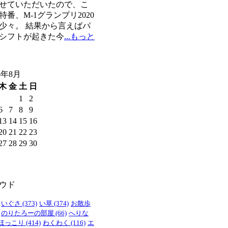
せていただいたので、こ
特番、M-1グランプリ2020
少々。 結果から言えばパ
シフトが起きた今
...もっと
6年8月
木
金
土
日
1
2
6
7
8
9
13
14
15
16
20
21
22
23
27
28
29
30
ウド
いぐさ
(373)
い草
(374)
お散歩
のりたろーの部屋
(66)
へりな
ほっこり
(414)
わくわく
(116)
エ