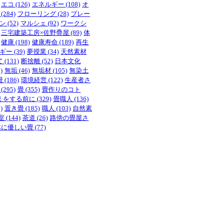
エコ
(126)
エネルギー
(108)
オ
(284)
フローリング
(28)
プレー
ン
(52)
マルシェ
(92)
ワークシ
三宅建築工房×佐野疊屋
(89)
体
健康
(198)
健康寿命
(189)
再生
ギー
(39)
夢授業
(34)
天然素材
て
(131)
断捨離
(52)
日本文化
)
無垢
(46)
無垢材
(105)
無染土
畳
(186)
環境経営
(122)
生産者さ
(295)
畳
(355)
畳作りのコト
えをする前に
(329)
畳職人
(136)
)
置き畳
(185)
職人
(103)
自然素
室
(144)
茶道
(26)
路傍の畳屋さ
体に優しい畳
(77)