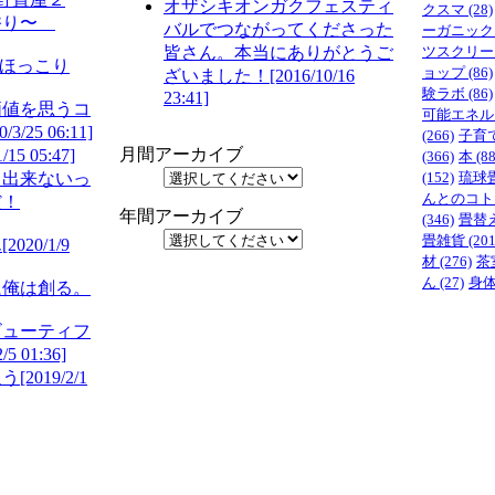
オザシキオンガクフェスティ
クスマ
(28)
香り〜
バルでつながってくださった
ーガニック
皆さん。本当にありがとうご
ツスクリー
がほっこり
ョップ
(86)
ざいました！
[2016/10/16
験ラボ
(86)
23:41]
価値を思うコ
可能エネル
0/3/25 06:11]
(266)
子育
月間アーカイブ
1/15 05:47]
(366)
本
(88
も出来ないっ
(152)
琉球
んとのコト
だ！
年間アーカイブ
(346)
畳替
畳雑貨
(201
ん
[2020/1/9
材
(276)
茶
ん
(27)
身
に俺は創る。
ビューティフ
2/5 01:36]
追う
[2019/2/1