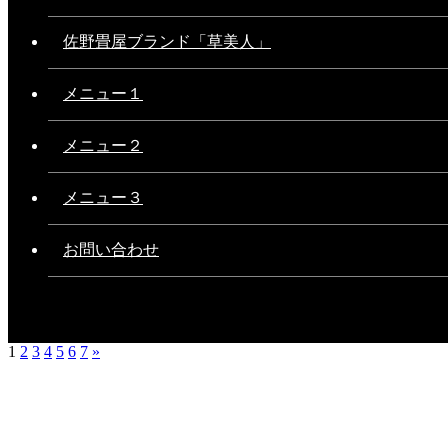
佐野畳屋ブランド「草美人」
メニュー１
メニュー２
メニュー３
お問い合わせ
1
2
3
4
5
6
7
»