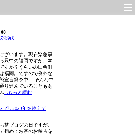
e
80
の挑戦
ございます。現在緊急事
っ只中の福岡ですが、本
ですか？くらいの田舎町
は福岡。ですので例外な
態宣言発令中。 そんな中
通り進んでいることもあ
ム
...もっと読む
ンプリ2020年を終えて
1
お茶ブログの日ですが、
て初めてお茶のお稽古を