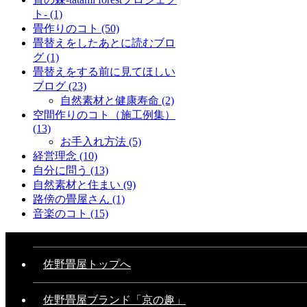
ト-
(1)
畳作りのコト
(50)
畳替えをしたあとに読むブロ
グ
(1)
畳替えをする前に見てほしい
ブログ
(23)
自然素材と健康寿命
(2)
空間作りのコト（施工例集）
(13)
お手入れ方法
(5)
経営理念
(10)
自分に問う
(13)
自然素材と住まい
(9)
路傍の畳屋さん
(1)
音楽のコト
(15)
佐野畳屋トップへ
佐野畳屋ブランド「京の趣」