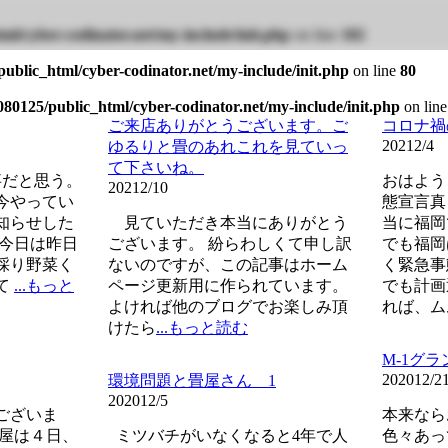
ml/cyber-codinator.net/my-include/init.php
on line
102
ublic_html/cyber-codinator.net/my-include/init.php
on line
80
80125/public_html/cyber-codinator.net/my-include/init.php
on lin
ご来店ありがとうございます。ご
コロナ禍
2021
2/4
ゆるりと畳のあれこれを見ていっ
て下さいね。
だと思う。
おはよう
2021
2/10
今やってい
態宣言真
知らせした
見ていただき本当にありがとう
当に福岡
 今日は昨日
ございます。 紛らわしくて申し訳
でも福岡
採り野菜く
ないのですが、この記事はホーム
く緊急事
て
...もっと
ページ更新用に作られています。
でも計画
よければ他のブログでお楽しみ頂
れば、ム
けたら
...もっと読む
M-1グラ
2020
12/2
環境問題と畳屋さん 1
2020
12/5
ございま
本来なら
疊屋は４日、
ミツバチがいなくなると4年で人
色々あっ