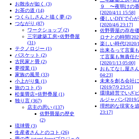
お散歩が如く
(3)
９ 〜夜明けの
お茶の道
(14)
[2020/4/11 15:58]
つくらしさんと描く夢
(2)
優しいDIYで心
つながり
(87)
[2020/4/6 23:17]
ワークショップ
(2)
佐野畳屋の存在
三宅建築工房×佐野疊屋
ロナとの時間
[202
(31)
楽しい時代
[2020/
テクノロジー
(1)
出来るって言葉
バスケット
(2)
て言葉も無責任
古民家と畳
(2)
[2020/1/13 05:00]
夢授業
(1)
おもてなし屋さ
家族の風景
(33)
04:23]
未来を創る会社
小上がり集
(1)
[2019/7/9 23:51]
旅のコト
(5)
環境経営でいざ
松葉畳店×佐野疊屋
(1)
ルジャパン
[2019/
独り言
(367)
理想的な現実を
店主の思い
(137)
23:17]
佐野畳屋の歴史
(2)
琉球畳
(3)
生産者さんとのコト
(26)
畳の森-tatami forestプロジェク