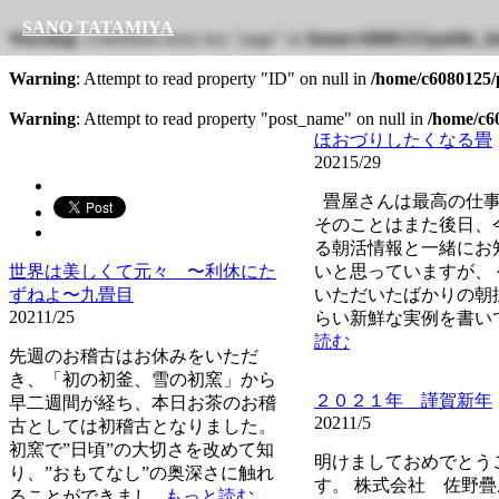
SANO TATAMIYA
Warning
: Undefined array key "page" in
/home/c6080125/public_ht
Warning
: Attempt to read property "ID" on null in
/home/c6080125/p
Warning
: Attempt to read property "post_name" on null in
/home/c60
ほおづりしたくなる畳
2021
5/29
畳屋さんは最高の仕事
そのことはまた後日、
る朝活情報と一緒にお
世界は美しくて元々 〜利休にた
いと思っていますが、
ずねよ〜九畳目
いただいたばかりの朝
2021
1/25
らい新鮮な実例を書い
読む
先週のお稽古はお休みをいただ
き、「初の初釜、雪の初窯」から
２０２１年 謹賀新年
早二週間が経ち、本日お茶のお稽
2021
1/5
古としては初稽古となりました。
初窯で”日頃”の大切さを改めて知
明けましておめでとう
り、”おもてなし”の奥深さに触れ
す。 株式会社 佐野
ることができまし
...もっと読む