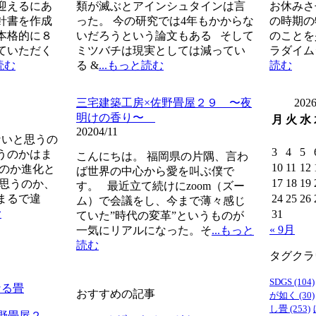
迎えるにあ
類が滅ぶとアインシュタインは言
お休みさ
針書を作成
った。 今の研究では4年もかからな
の時期の
本格的に８
いだろうという論文もある そして
のことを
ていただく
ミツバチは現実としては減ってい
ラダイム
読む
る &
...もっと読む
読む
三宅建築工房×佐野畳屋２９ 〜夜
202
明けの香り〜
月
火
水
2020
4/11
いと思うの
3
4
5
うのかはま
こんにちは。 福岡県の片隅、言わ
10
11
12
うのか進化と
ば世界の中心から愛を叫ぶ僕で
17
18
19
と思うのか、
す。 最近立て続けにzoom（ズー
まるで違
24
25
26
ム）で会議をし、今まで薄々感じ
む
31
ていた”時代の変革”というものが
« 9月
一気にリアルになった。そ
...もっと
読む
タグクラ
SDGS
(104)
なる畳
おすすめの記事
が如く
(30)
し畳
(253)
野畳屋２