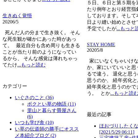
５日、６日と第５期を
たり例年とおり経営指
生きぬく覚悟
しております。そして
2020
6/5
日より縫い始めとさせ
予定でしたが
...もっと
死んだ人の分まで生き抜く。 そん
な死生観が確かにあった時があっ
STAY HOME
て。 最近自分も含め周りも生きる
2020
5/8
ことが当たり前のようになってい
るから、 そんな感覚は薄れちゃっ
家にいなくちゃいけな
てたけ
...もっと読む
か、家にいていいと思
るで違う。 退化と思
思うのか、 経年劣化
カテゴリー
経年美化と思うのかで
う。 とか
...もっと読
いぐさのこと
(36)
ボクとい草の物語
(11)
里山と暮らす畳屋さん
最近の記事
(6)
いつも学び舎
(10)
ほおづりしたく
い草の伝道師の勝手にオスス
[2021/5/29 06:11]
メ本紹介ブログ
(2)
三宅建築工房×佐