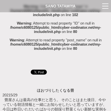
SANO TATAMIYA
Warning
: Undefined array key "page" in
/home/c6080125/public_html/cyber-codinator.net/my-
include/init.php
on line
102
Warning
: Attempt to read property "ID" on null in
/home/c6080125/public_html/cyber-codinator.net/my-
include/init.php
on line
80
Warning
: Attempt to read property "post_name" on null in
/home/c6080125/public_html/cyber-codinator.net/my-
include/init.php
on line
80
ほおづりしたくなる畳
2021
5/29
畳屋さんは最高の仕事だと思う。 そのことはまた後日、今や
っている朝活情報と一緒にお知らせしたいと思っていますが、
今日は昨日いただいたばかりの朝採り野菜くらい新鮮な実例を