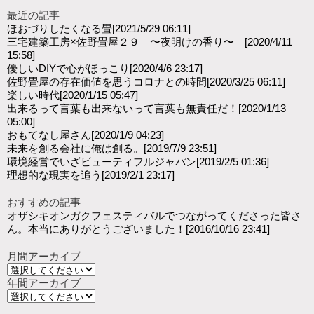
最近の記事
ほおづりしたくなる畳
[2021/5/29 06:11]
三宅建築工房×佐野畳屋２９ 〜夜明けの香り〜
[2020/4/11
15:58]
優しいDIYで心がほっこり
[2020/4/6 23:17]
佐野畳屋の存在価値を思うコロナとの時間
[2020/3/25 06:11]
楽しい時代
[2020/1/15 05:47]
出来るって言葉も出来ないって言葉も無責任だ！
[2020/1/13
05:00]
おもてなし屋さん
[2020/1/9 04:23]
未来を創る会社に俺は創る。
[2019/7/9 23:51]
環境経営でいざビューティフルジャパン
[2019/2/5 01:36]
理想的な現実を追う
[2019/2/1 23:17]
おすすめの記事
オザシキオンガクフェスティバルでつながってくださった皆さ
ん。本当にありがとうございました！
[2016/10/16 23:41]
月間アーカイブ
年間アーカイブ