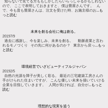
知らないで見てる方ももしかしたらいらっしゃるかもしれない
ので、 ここで表明しておきますと、僕は畳屋さんです。 ん
で、今も昔も畳屋さんは、注文を受けた時、お施主様のお
...も
っと読む
未来を創る会社に俺は創る。
2019
7/9
過去に感謝し、今を楽しみ、未来を創る。 動脈産業と言わ
れるモノづくり その先に何があるのか？ 東京から戻っ
...もっ
と読む
環境経営でいざビューティフルジャパン
2019
2/5
自然の光源を障子が美しく彩る。 最近の三宅建築工房さんの
手がけられた住まいですが、 こんな優しい未来を描いていける
企業を目指していきます。 人間が良ければ、自分が
...もっと
読む
理想的な現実を追う