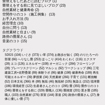
畳替えをしたあとに読むブログ
(1)
畳替えをする前に見てほしいブログ
(23)
自然素材と健康寿命
(2)
空間作りのコト（施工例集）
(13)
お手入れ方法
(5)
経営理念
(10)
自分に問う
(13)
自然素材と住まい
(9)
路傍の畳屋さん
(1)
音楽のコト
(15)
タグクラウド
SDGS
(104)
いぐさ
(373)
い草
(374)
お散歩が如く
(30)
のりたろーの
部屋
(66)
へりなし畳
(253)
ほっこり
(414)
わくわく
(116)
エクスマ
(28)
エコ
(126)
エネルギー
(108)
オーガニック
(284)
フローリング
(28)
プレーツスクリーン
(52)
マルシェ
(92)
ワークショップ
(86)
三宅
建築工房×佐野疊屋
(89)
体験ラボ
(86)
健康
(198)
健康寿命
(189)
再生
可能エネルギー
(39)
夢授業
(34)
天然素材
(266)
子育て
(131)
断捨離
(52)
日本文化
(366)
本
(88)
無垢
(46)
無垢材
(105)
無染土
(152)
琉球畳
(186)
環境経営
(122)
生産者さんとのコト
(295)
畳
(355)
畳作りのコト
(346)
畳替えをする前に
(329)
畳職人
(136)
畳雑貨
(201)
置き畳
(185)
職人
(103)
自然素材
(276)
茶室
(144)
茶道
(26)
路傍の畳屋さん
(27)
身
体に優しい畳
(77)