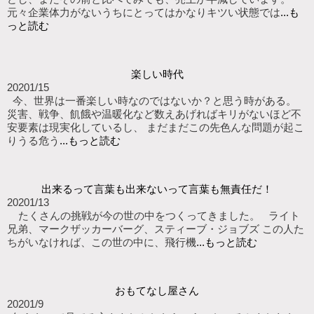
元々企業体力がないうちにとってはかなりキツい状態では
...も
っと読む
楽しい時代
2020
1/15
今、世界は一番楽しい時なのではないか？と思う時がある。
災害、戦争、飢餓や温暖化など数えあげればキリがないほど不
安要素は現実化しているし、 まだまだこの先色んな問題が起こ
りうる危う
...もっと読む
出来るって言葉も出来ないって言葉も無責任だ！
2020
1/13
たくさんの挑戦が今の世の中をつくってきました。 ライト
兄弟、マークザッカーバーグ、スティーブ・ジョブズ この人た
ちがいなければ、この世の中に、飛行機
...もっと読む
おもてなし屋さん
2020
1/9