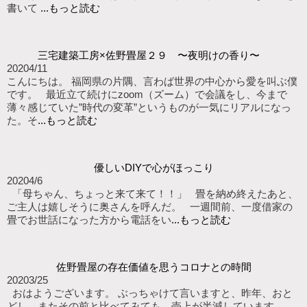
書いて
...もっと読む
三宅建築工房×佐野畳屋２９ 〜夜明けの香り〜
2020
4/11
こんにちは。 福岡県の片隅、言わば世界の中心から愛を叫ぶ僕
です。 最近立て続けにzoom（ズーム）で会議をし、今まで
薄々感じていた”時代の変革”というものが一気にリアルになっ
た。そ
...もっと読む
優しいDIYで心がほっこり
2020
4/6
「母ちゃん、ちょっと来て来て！！」 畳を納め終えたあと、
ご主人は嬉しそうに奥さんを呼んだ。 一週間前、一度借家の
畳でお世話になった方から電話をい
...もっと読む
佐野畳屋の存在価値を思うコロナとの時間
2020
3/25
おはようございます。 ぶっちゃけて言いますと、昨年、おと
どし、またその前と比べてみても、売上が半減しています。