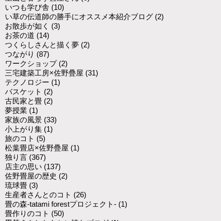
いつも学び舎
(10)
い草の伝道師の勝手にオススメ本紹介ブログ
(2)
お散歩が如く
(3)
お茶の道
(14)
つくらしさんと描く夢
(2)
つながり
(87)
ワークショップ
(2)
三宅建築工房×佐野疊屋
(31)
テクノロジー
(1)
バスケット
(2)
古民家と畳
(2)
夢授業
(1)
家族の風景
(33)
小上がり集
(1)
旅のコト
(5)
松葉畳店×佐野疊屋
(1)
独り言
(367)
店主の思い
(137)
佐野畳屋の歴史
(2)
琉球畳
(3)
生産者さんとのコト
(26)
畳の森-tatami forestプロジェクト-
(1)
畳作りのコト
(50)