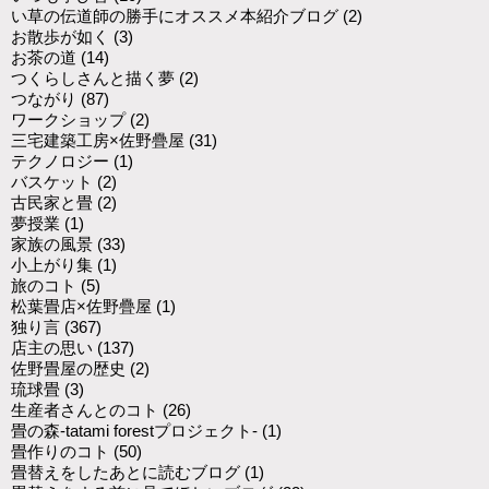
い草の伝道師の勝手にオススメ本紹介ブログ
(2)
お散歩が如く
(3)
お茶の道
(14)
つくらしさんと描く夢
(2)
つながり
(87)
ワークショップ
(2)
三宅建築工房×佐野疊屋
(31)
テクノロジー
(1)
バスケット
(2)
古民家と畳
(2)
夢授業
(1)
家族の風景
(33)
小上がり集
(1)
旅のコト
(5)
松葉畳店×佐野疊屋
(1)
独り言
(367)
店主の思い
(137)
佐野畳屋の歴史
(2)
琉球畳
(3)
生産者さんとのコト
(26)
畳の森-tatami forestプロジェクト-
(1)
畳作りのコト
(50)
畳替えをしたあとに読むブログ
(1)