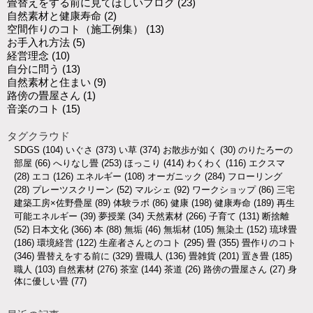
畳替えをする前に見てほしいブログ
(23)
自然素材と健康寿命
(2)
空間作りのコト（施工例集）
(13)
お手入れ方法
(5)
経営理念
(10)
自分に問う
(13)
自然素材と住まい
(9)
路傍の畳屋さん
(1)
音楽のコト
(15)
タグクラウド
SDGS
(104)
いぐさ
(373)
い草
(374)
お散歩が如く
(30)
のりたろーの
部屋
(66)
へりなし畳
(253)
ほっこり
(414)
わくわく
(116)
エクスマ
(28)
エコ
(126)
エネルギー
(108)
オーガニック
(284)
フローリング
(28)
プレーツスクリーン
(52)
マルシェ
(92)
ワークショップ
(86)
三宅
建築工房×佐野疊屋
(89)
体験ラボ
(86)
健康
(198)
健康寿命
(189)
再生
可能エネルギー
(39)
夢授業
(34)
天然素材
(266)
子育て
(131)
断捨離
(52)
日本文化
(366)
本
(88)
無垢
(46)
無垢材
(105)
無染土
(152)
琉球畳
(186)
環境経営
(122)
生産者さんとのコト
(295)
畳
(355)
畳作りのコト
(346)
畳替えをする前に
(329)
畳職人
(136)
畳雑貨
(201)
置き畳
(185)
職人
(103)
自然素材
(276)
茶室
(144)
茶道
(26)
路傍の畳屋さん
(27)
身
体に優しい畳
(77)