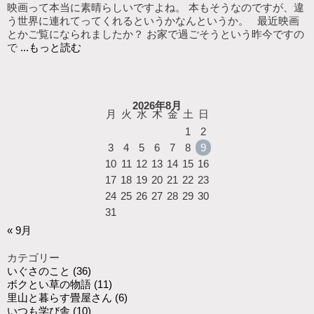
映画って本当に素晴らしいですよね。 本もそうなのですが、違
う世界に連れてってくれるというかなんというか。 最近映画
とかご覧になられましたか？ お家で過ごそうという昨今ですの
で
...もっと読む
2026年8月
月
火
水
木
金
土
日
1
2
3
4
5
6
7
8
9
10
11
12
13
14
15
16
17
18
19
20
21
22
23
24
25
26
27
28
29
30
31
« 9月
カテゴリー
いぐさのこと
(36)
ボクとい草の物語
(11)
里山と暮らす畳屋さん
(6)
いつも学び舎
(10)