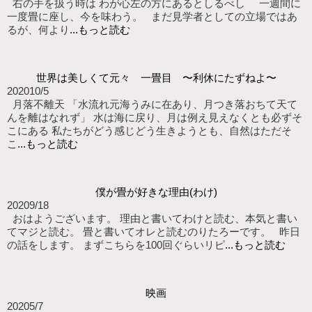
右の手を扱う時は わが心左の方にあるとしるべし 一週間に
一度畳に座し、今を味わう。 まだ見学者としての立場ではあ
るが、何より
...もっと読む
世界は美しくて元々 一畳目 〜利休にたずねよ〜
2020
10/5
月落不離天 「水流れ元海うみに在あり、月つき落おちて天て
んを離はなれず」 水は海に戻り、月は例え見えなくとも必ずそ
こにある 私たちがどう感じどう生きようとも、自然はただそ
こ
...もっと読む
僕が畳が好きな理由(わけ)
2020
9/18
おはようございます。 理由と書いてわけと読む、本気と書い
てマジと読む。 畳と書いてオレと読むのりたろーです。 昨日
の話をします。 まずこちらを100回ぐらいリピ
...もっと読む
映画
2020
5/7