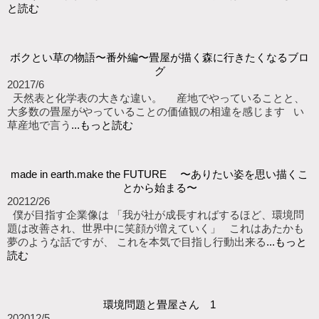
と読む
ボクとい草の物語〜番外編〜畳屋が描く森に行きたくなるブロ
グ
2021
7/6
天然表と化学表の大きな違い。 産地でやっていることと、
大多数の畳屋がやっていることの価値観の相違を感じます い
草産地で言う
...もっと読む
made in earth.make the FUTURE 〜ありたい姿を思い描くこ
とから始まる〜
2021
2/26
僕が目指す企業像は 「我が社が成長すればするほど、環境問
題は改善され、世界中に笑顔が増えていく」 これはあたかも
夢のような話ですが、 これを本気で目指し行動出来る
...もっと
読む
環境問題と畳屋さん 1
2020
12/5