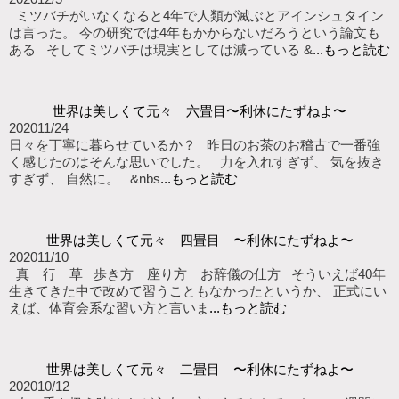
ミツバチがいなくなると4年で人類が滅ぶとアインシュタイン
は言った。 今の研究では4年もかからないだろうという論文も
ある そしてミツバチは現実としては減っている &
...もっと読む
世界は美しくて元々 六畳目〜利休にたずねよ〜
2020
11/24
日々を丁寧に暮らせているか？ 昨日のお茶のお稽古で一番強
く感じたのはそんな思いでした。 力を入れすぎず、 気を抜き
すぎず、 自然に。 &nbs
...もっと読む
世界は美しくて元々 四畳目 〜利休にたずねよ〜
2020
11/10
真 行 草 歩き方 座り方 お辞儀の仕方 そういえば40年
生きてきた中で改めて習うこともなかったというか、 正式にい
えば、体育会系な習い方と言いま
...もっと読む
世界は美しくて元々 二畳目 〜利休にたずねよ〜
2020
10/12