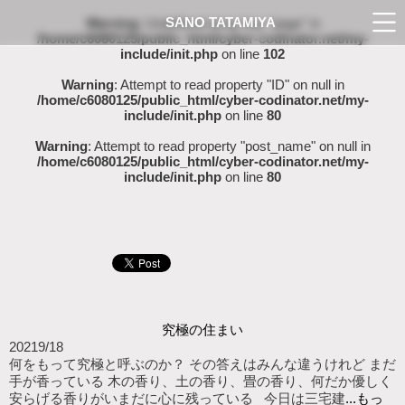
SANO TATAMIYA
Warning
: Undefined array key "page" in
/home/c6080125/public_html/cyber-codinator.net/my-
include/init.php
on line
102
Warning
: Attempt to read property "ID" on null in
/home/c6080125/public_html/cyber-codinator.net/my-
include/init.php
on line
80
Warning
: Attempt to read property "post_name" on null in
/home/c6080125/public_html/cyber-codinator.net/my-
include/init.php
on line
80
究極の住まい
2021
9/18
何をもって究極と呼ぶのか？ その答えはみんな違うけれど まだ
手が香っている 木の香り、土の香り、畳の香り、何だか優しく
安らげる香りがいまだに心に残っている 今日は三宅建
...もっ