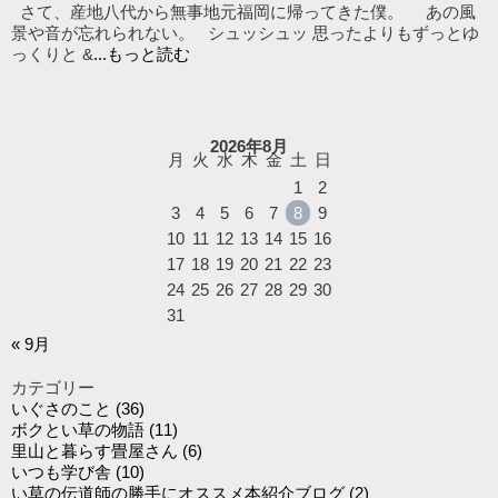
さて、産地八代から無事地元福岡に帰ってきた僕。 あの風
景や音が忘れられない。 シュッシュッ 思ったよりもずっとゆ
っくりと &
...もっと読む
2026年8月
月
火
水
木
金
土
日
1
2
3
4
5
6
7
8
9
10
11
12
13
14
15
16
17
18
19
20
21
22
23
24
25
26
27
28
29
30
31
« 9月
カテゴリー
いぐさのこと
(36)
ボクとい草の物語
(11)
里山と暮らす畳屋さん
(6)
いつも学び舎
(10)
い草の伝道師の勝手にオススメ本紹介ブログ
(2)