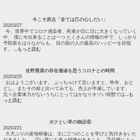
今こそ原点「全ては己の心しだい」
2020
3/27
今、世界中でコロナ感染者、死者が日に日に大きくなっていく
中、 僕に今出来ることは一つ たくさんの情報の中で、しっかり
予防策をはりながらも、 目の前の人の最高のハッピーを目指
す。
...もっと読む
佐野畳屋の存在価値を思うコロナとの時間
2020
3/25
おはようございます。 ぶっちゃけて言いますと、昨年、おと
どし、またその前と比べてみても、売上が半減しています。
元々企業体力がないうちにとってはかなりキツい状態では
...も
っと読む
ボクとい草の物語⑥
2020
3/21
久方ぶりの産地研修は、主に三つのことを学びと気付きをいた
だきました。 ①い草にも色々特徴があること。 ②品種によっ