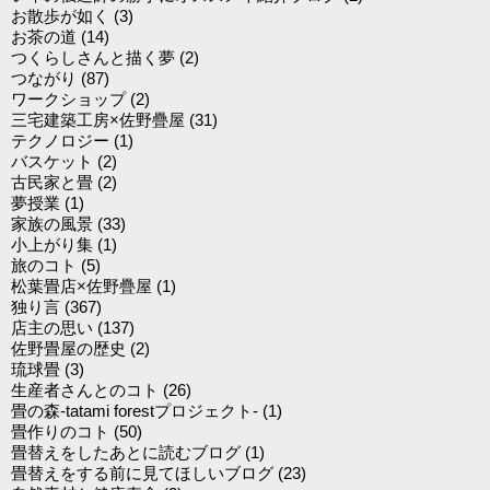
お散歩が如く
(3)
お茶の道
(14)
つくらしさんと描く夢
(2)
つながり
(87)
ワークショップ
(2)
三宅建築工房×佐野疊屋
(31)
テクノロジー
(1)
バスケット
(2)
古民家と畳
(2)
夢授業
(1)
家族の風景
(33)
小上がり集
(1)
旅のコト
(5)
松葉畳店×佐野疊屋
(1)
独り言
(367)
店主の思い
(137)
佐野畳屋の歴史
(2)
琉球畳
(3)
生産者さんとのコト
(26)
畳の森-tatami forestプロジェクト-
(1)
畳作りのコト
(50)
畳替えをしたあとに読むブログ
(1)
畳替えをする前に見てほしいブログ
(23)