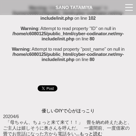
SANO TATAMIYA
Warning
: Undefined array key "page" in
/home/c6080125/public_html/cyber-codinator.net/my-
include/init.php
on line
102
Warning
: Attempt to read property "ID" on null in
/home/c6080125/public_html/cyber-codinator.net/my-
include/init.php
on line
80
Warning
: Attempt to read property "post_name" on null in
/home/c6080125/public_html/cyber-codinator.net/my-
include/init.php
on line
80
優しいDIYで心がほっこり
2020
4/6
「母ちゃん、ちょっと来て来て！！」 畳を納め終えたあと、
ご主人は嬉しそうに奥さんを呼んだ。 一週間前、一度借家の
畳でお世話になった方から電話をい
...もっと読む