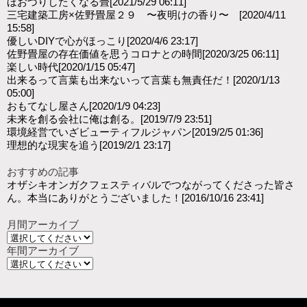
ほおづりしたくなる畳
[2021/5/29 06:11]
三宅建築工房×佐野畳屋２９ 〜夜明けの香り〜
[2020/4/11
15:58]
優しいDIYで心がほっこり
[2020/4/6 23:17]
佐野畳屋の存在価値を思うコロナとの時間
[2020/3/25 06:11]
楽しい時代
[2020/1/15 05:47]
出来るって言葉も出来ないって言葉も無責任だ！
[2020/1/13
05:00]
おもてなし屋さん
[2020/1/9 04:23]
未来を創る会社に俺は創る。
[2019/7/9 23:51]
環境経営でいざビューティフルジャパン
[2019/2/5 01:36]
理想的な現実を追う
[2019/2/1 23:17]
おすすめの記事
オザシキオンガクフェスティバルでつながってくださった皆さ
ん。本当にありがとうございました！
[2016/10/16 23:41]
月間アーカイブ
年間アーカイブ