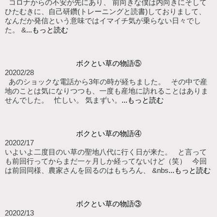
コロナからの不安が先にあり、 前向きな僕は内向きにそして
ひたむきに、自己研鑽(トレーニングと読書)しておりまして、
なんだか発信という意味ではイマイチ気が乗らない日々でし
た。 &
...もっと読む
ボクとい草の物語⑤
2020
2/28
あのショックな電話から3年の時が経ちました。 その中で産
地のことは気になりつつも、一度も産地に訪れることはありま
せんでした。 忙しい。 気まずい。
...もっと読む
ボクとい草の物語④
2020
2/17
いよいよ二度目のい草の聖地八代に行く日が来た。 と言って
も前回行ってからまだ一ヶ月しか経ってないけど（笑） 今回
は前回同様、農家さんを回るのはもちろん、 &nbs
...もっと読む
ボクとい草の物語③
2020
2/13