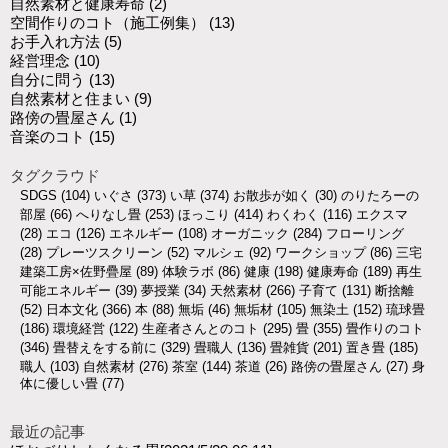
自然素材と健康寿命
(2)
空間作りのコト（施工例集）
(13)
お手入れ方法
(5)
経営理念
(10)
自分に問う
(13)
自然素材と住まい
(9)
路傍の畳屋さん
(1)
音楽のコト
(15)
タグクラウド
SDGS
(104)
いぐさ
(373)
い草
(374)
お散歩が如く
(30)
のりたろーの
部屋
(66)
へりなし畳
(253)
ほっこり
(414)
わくわく
(116)
エクスマ
(28)
エコ
(126)
エネルギー
(108)
オーガニック
(284)
フローリング
(28)
プレーツスクリーン
(52)
マルシェ
(92)
ワークショップ
(86)
三宅
建築工房×佐野疊屋
(89)
体験ラボ
(86)
健康
(198)
健康寿命
(189)
再生
可能エネルギー
(39)
夢授業
(34)
天然素材
(266)
子育て
(131)
断捨離
(52)
日本文化
(366)
本
(88)
無垢
(46)
無垢材
(105)
無染土
(152)
琉球畳
(186)
環境経営
(122)
生産者さんとのコト
(295)
畳
(355)
畳作りのコト
(346)
畳替えをする前に
(329)
畳職人
(136)
畳雑貨
(201)
置き畳
(185)
職人
(103)
自然素材
(276)
茶室
(144)
茶道
(26)
路傍の畳屋さん
(27)
身
体に優しい畳
(77)
最近の記事