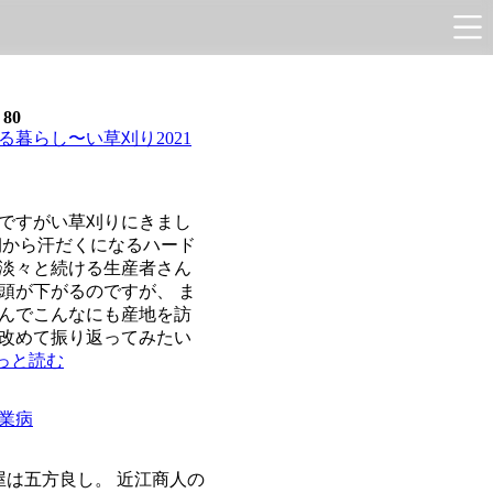
e
80
る暮らし〜い草刈り2021
ですがい草刈りにきまし
朝から汗だくになるハード
淡々と続ける生産者さん
頭が下がるのですが、 ま
んでこんなにも産地を訪
改めて振り返ってみたい
.もっと読む
業病
は五方良し。 近江商人の