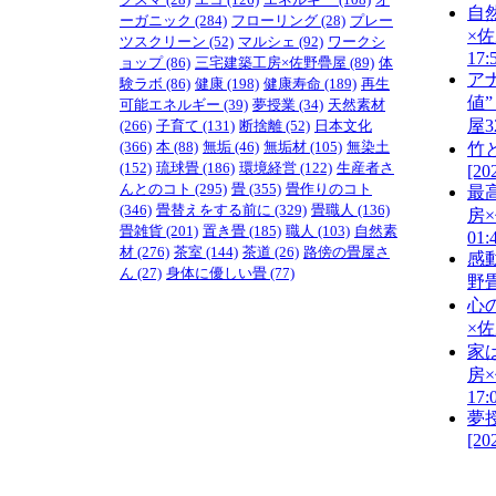
自
ーガニック
(284)
フローリング
(28)
プレー
×
ツスクリーン
(52)
マルシェ
(92)
ワークシ
17:
ョップ
(86)
三宅建築工房×佐野疊屋
(89)
体
ア
験ラボ
(86)
健康
(198)
健康寿命
(189)
再生
値
可能エネルギー
(39)
夢授業
(34)
天然素材
屋3
(266)
子育て
(131)
断捨離
(52)
日本文化
(366)
本
(88)
無垢
(46)
無垢材
(105)
無染土
竹
(152)
琉球畳
(186)
環境経営
(122)
生産者さ
[20
んとのコト
(295)
畳
(355)
畳作りのコト
最
(346)
畳替えをする前に
(329)
畳職人
(136)
房
畳雑貨
(201)
置き畳
(185)
職人
(103)
自然素
01:
材
(276)
茶室
(144)
茶道
(26)
路傍の畳屋さ
感
ん
(27)
身体に優しい畳
(77)
野畳
心
×佐
家
房
17:
夢
[20