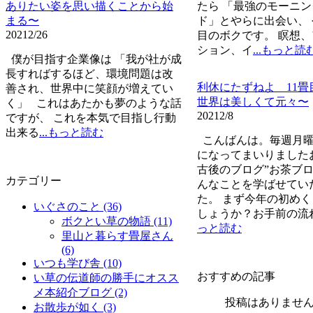
ありたい姿を思い描くことから始
たら 「最強のモーニ
まる〜
ド」とやらに出会い、 
2021
2/26
目のボクです。 瞑想
ション、イ
...もっと読
僕が目指す企業像は 「我が社が成
長すればするほど、環境問題は改
利休にたずねよ 1
善され、世界中に笑顔が増えてい
世界は美しくて元々〜
く」 これはあたかも夢のような話
2021
2/8
ですが、 これを本気で目指し行動
出来る
...もっと読む
こんばんは。毎週月曜
になってまいりました
古後のブログ”お茶ブロ
カテゴリー
んなことを学ばせてい
た。 まず今年の初め
いぐさのこと
(36)
しょうか？お手前の流
ボクとい草の物語
(11)
っと読む
里山と暮らす畳屋さん
(6)
いつも学び舎
(10)
おすすめの記事
い草の伝道師の勝手にオスス
メ本紹介ブログ
(2)
投稿はありませ
お散歩が如く
(3)