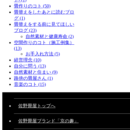
畳作りのコト
(50)
畳替えをしたあとに読むブロ
グ
(1)
畳替えをする前に見てほしい
ブログ
(23)
自然素材と健康寿命
(2)
空間作りのコト（施工例集）
(13)
お手入れ方法
(5)
経営理念
(10)
自分に問う
(13)
自然素材と住まい
(9)
路傍の畳屋さん
(1)
音楽のコト
(15)
佐野畳屋トップへ
佐野畳屋ブランド「京の趣」