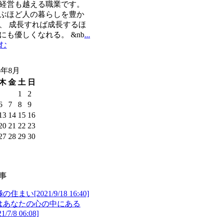
し経営も越える職業です。
ぶほど人の暮らしを豊か
、 成長すれば成長するほ
にも優しくなれる。 &nb
...
む
6年8月
木
金
土
日
1
2
6
7
8
9
13
14
15
16
20
21
22
23
27
28
29
30
事
極の住まい
[2021/9/18 16:40]
はあなたの心の中にある
21/7/8 06:08]