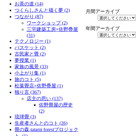
お茶の道
(14)
つくらしさんと描く夢
(2)
月間アーカイブ
つながり
(87)
ワークショップ
(2)
年間アーカイブ
三宅建築工房×佐野疊屋
(31)
テクノロジー
(1)
バスケット
(2)
古民家と畳
(2)
夢授業
(1)
家族の風景
(33)
小上がり集
(1)
旅のコト
(5)
松葉畳店×佐野疊屋
(1)
独り言
(367)
店主の思い
(137)
佐野畳屋の歴史
(2)
琉球畳
(3)
生産者さんとのコト
(26)
畳の森-tatami forestプロジェク
ト-
(1)