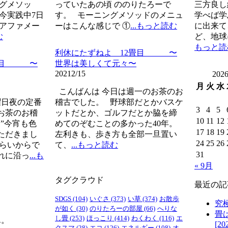
ングメソッ
っていたあの頃 ののりたろーで
三方良
今実践中7日
す。 モーニングメソッドのメニュ
学べば学
、アファメー
ーはこんな感じで ①
...もっと読む
に出来て
む
ど、地球
もっと読
利休にたずねよ 12畳目 〜
1畳目 〜
世界は美しくて元々〜
2021
2/15
202
月
火
水
こんばんは 今日は週一のお茶のお
日夜の定番
稽古でした。 野球部だとかバスケ
3
4
5
お茶のお稽
ットだとか、ゴルフだとか脇を締
10
11
12
”今宵も色
めてのぞむことの多かった40年。
17
18
19
ただきまし
左利きも、歩き方も全部一旦置い
24
25
26
くらいからで
て、
...もっと読む
31
れに沿っ
...も
« 9月
タグクラウド
最近の記
SDGS
(104)
いぐさ
(373)
い草
(374)
お散歩
究
が如く
(30)
のりたろーの部屋
(66)
へりな
畳
し畳
(253)
ほっこり
(414)
わくわく
(116)
エ
ん。
[20
クスマ
(28)
エコ
(126)
エネルギー
(108)
オ