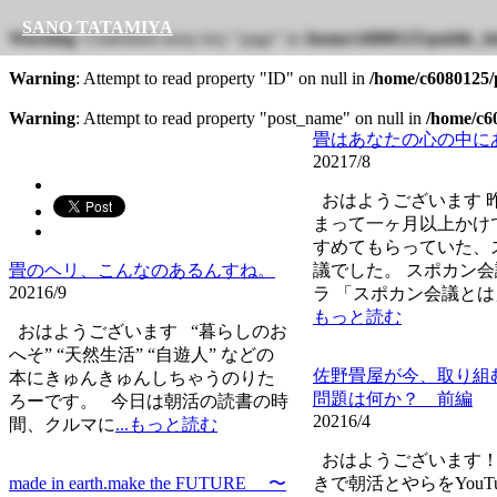
SANO TATAMIYA
Warning
: Undefined array key "page" in
/home/c6080125/public_ht
Warning
: Attempt to read property "ID" on null in
/home/c6080125/p
Warning
: Attempt to read property "post_name" on null in
/home/c60
畳はあなたの心の中に
2021
7/8
おはようございます 
まって一ヶ月以上かけ
すめてもらっていた、
畳のヘリ、こんなのあるんすね。
議でした。 スポカン会
2021
6/9
ラ 「スポカン会議とは
もっと読む
おはようございます “暮らしのお
へそ” “天然生活” “自遊人” などの
佐野畳屋が今、取り組
本にきゅんきゅんしちゃうのりた
問題は何か？ 前編
ろーです。 今日は朝活の読書の時
2021
6/4
間、クルマに
...もっと読む
おはようございます！
made in earth.make the FUTURE 〜
きで朝活とやらをYouT