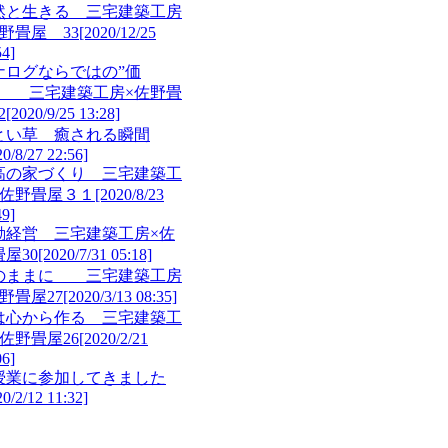
然と生きる 三宅建築工房
佐野畳屋 33
[2020/12/25
54]
ナログならではの”価
” 三宅建築工房×佐野畳
2
[2020/9/25 13:28]
とい草 癒される瞬間
20/8/27 22:56]
高の家づくり 三宅建築工
×佐野畳屋３１
[2020/8/23
49]
動経営 三宅建築工房×佐
屋30
[2020/7/31 05:18]
のままに 三宅建築工房
野畳屋27
[2020/3/13 08:35]
は心から作る 三宅建築工
×佐野畳屋26
[2020/2/21
06]
授業に参加してきました
20/2/12 11:32]