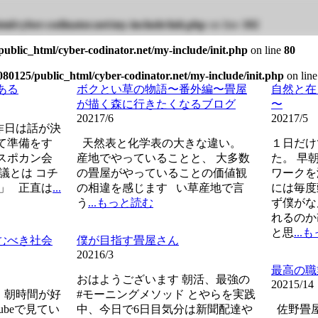
ml/cyber-codinator.net/my-include/init.php
on line
102
ublic_html/cyber-codinator.net/my-include/init.php
on line
80
80125/public_html/cyber-codinator.net/my-include/init.php
on lin
ある
ボクとい草の物語〜番外編〜畳屋
自然と在
が描く森に行きたくなるブログ
〜
2021
7/6
2021
7/5
昨日は話が決
て準備をす
天然表と化学表の大きな違い。
１日だけ
スポカン会
産地でやっていることと、 大多数
た。 早
議とは コチ
の畳屋がやっていることの価値観
ワークを
」 正直は
...
の相違を感じます い草産地で言
には毎度
う
...もっと読む
ず僕がな
れるのか
と思
..
むべき社会
僕が目指す畳屋さん
2021
6/3
最高の職
おはようございます 朝活、最強の
2021
5/14
 朝時間が好
#モーニングメソッド とやらを実践
ubeで見てい
中、今日で6日目気分は新聞配達や
佐野畳屋