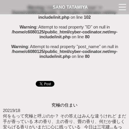
SANO TATAMIYA
Warning
: Undefined array key "page" in
/home/c6080125/public_html/cyber-codinator.net/my-
include/init.php
on line
102
Warning
: Attempt to read property "ID" on null in
/home/c6080125/public_html/cyber-codinator.net/my-
include/init.php
on line
80
Warning
: Attempt to read property "post_name" on null in
/home/c6080125/public_html/cyber-codinator.net/my-
include/init.php
on line
80
究極の住まい
2021
9/18
何をもって究極と呼ぶのか？ その答えはみんな違うけれど まだ
手が香っている 木の香り、土の香り、畳の香り、何だか優しく
安らげる香りがいまだに心に残っている 今日は三宅建
...もっ