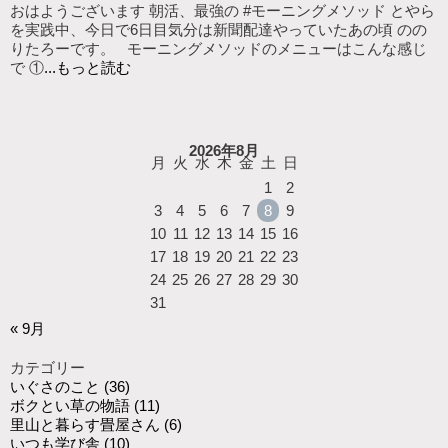
おはようございます 朝活、最強の #モーニングメソッド とやら
を実践中、今日で6日目気分は新聞配達やっていたあの頃 のの
りたろーです。 モーニングメソッドのメニューはこんな感じ
で ①
...もっと読む
2026年8月
月
火
水
木
金
土
日
1
2
3
4
5
6
7
8
9
10
11
12
13
14
15
16
17
18
19
20
21
22
23
24
25
26
27
28
29
30
31
« 9月
カテゴリー
いぐさのこと
(36)
ボクとい草の物語
(11)
里山と暮らす畳屋さん
(6)
いつも学び舎
(10)