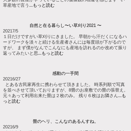
草産地で言う
...もっと読む
自然と在る暮らし〜い草刈り2021 〜
2021
7/5
１日だけですがい草刈りにきました。 早朝から汗だくになるハ
ードワークを淡々と続ける生産者さんには毎度頭が下がるので
すが、 まず僕がなんでこんなにも産地を訪れるのか改めて振り
返ってみたいと思
...もっと読む
感動の一手間
2021
6/27
とある古民家再生に携わらせて頂きました。 時系列順で写真
を並べさせて頂いておりますが、8畳のお座敷での畳の張替え。
元々あって利用出来た畳は２枚のみ。 残り６枚はお隣さん
...も
っと読む
畳のヘリ、こんなのあるんすね。
2021
6/9