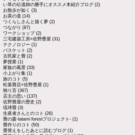
い草の伝道師の勝手にオススメ本紹介ブログ
(2)
お散歩が如く
(3)
お茶の道
(14)
つくらしさんと描く夢
(2)
つながり
(87)
ワークショップ
(2)
三宅建築工房×佐野疊屋
(31)
テクノロジー
(1)
バスケット
(2)
古民家と畳
(2)
夢授業
(1)
家族の風景
(33)
小上がり集
(1)
旅のコト
(5)
松葉畳店×佐野疊屋
(1)
独り言
(367)
店主の思い
(137)
佐野畳屋の歴史
(2)
琉球畳
(3)
生産者さんとのコト
(26)
畳の森-tatami forestプロジェクト-
(1)
畳作りのコト
(50)
畳替えをしたあとに読むブログ
(1)