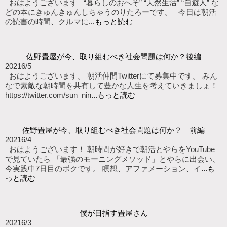
おはようございます “暮らしのおへそ” “天然生活” “自遊人” な
どの本にきゅんきゅんしちゃうのりたろーです。 今日は朝活
の読書の時間、クルマに
...もっと読む
佐野畳屋が今、取り組むべき社会問題は何か？後編
2021
6/5
おはようございます。 朝活仲間Twitterにて募集中です。 みん
なで素敵な朝時間を共有して豊かな人生を考えていきましょ！
https://twitter.com/sun_nin
...もっと読む
佐野畳屋が今、取り組むべき社会問題は何か？ 前編
2021
6/4
おはようございます！ 朝時間が好きで朝活とやらをYouTube
で見ていたら 「最強のモーニングメソッド」とやらに出会い、
今実践中7日目のボクです。 瞑想、アファメーション、イ
...も
っと読む
僕が目指す畳屋さん
2021
6/3