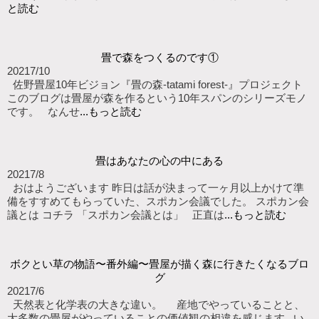
と読む
畳で森をつくるのです①
2021
7/10
佐野畳屋10年ビジョン『畳の森-tatami forest-』プロジェクト
このブログは畳屋が森を作るという10年スパンのシリーズモノ
です。 なんせ
...もっと読む
畳はあなたの心の中にある
2021
7/8
おはようございます 昨日は話が決まって一ヶ月以上かけて準
備をすすめてもらっていた、スポカン会議でした。 スポカン会
議とは コチラ 「スポカン会議とは」 正直は
...もっと読む
ボクとい草の物語〜番外編〜畳屋が描く森に行きたくなるブロ
グ
2021
7/6
天然表と化学表の大きな違い。 産地でやっていることと、
大多数の畳屋がやっていることの価値観の相違を感じます い