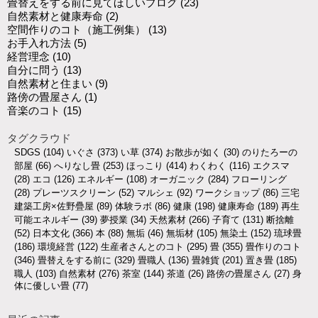
畳替えをする前に見てほしいブログ
(23)
自然素材と健康寿命
(2)
空間作りのコト（施工例集）
(13)
お手入れ方法
(5)
経営理念
(10)
自分に問う
(13)
自然素材と住まい
(9)
路傍の畳屋さん
(1)
音楽のコト
(15)
タグクラウド
SDGS
(104)
いぐさ
(373)
い草
(374)
お散歩が如く
(30)
のりたろーの
部屋
(66)
へりなし畳
(253)
ほっこり
(414)
わくわく
(116)
エクスマ
(28)
エコ
(126)
エネルギー
(108)
オーガニック
(284)
フローリング
(28)
プレーツスクリーン
(52)
マルシェ
(92)
ワークショップ
(86)
三宅
建築工房×佐野疊屋
(89)
体験ラボ
(86)
健康
(198)
健康寿命
(189)
再生
可能エネルギー
(39)
夢授業
(34)
天然素材
(266)
子育て
(131)
断捨離
(52)
日本文化
(366)
本
(88)
無垢
(46)
無垢材
(105)
無染土
(152)
琉球畳
(186)
環境経営
(122)
生産者さんとのコト
(295)
畳
(355)
畳作りのコト
(346)
畳替えをする前に
(329)
畳職人
(136)
畳雑貨
(201)
置き畳
(185)
職人
(103)
自然素材
(276)
茶室
(144)
茶道
(26)
路傍の畳屋さん
(27)
身
体に優しい畳
(77)