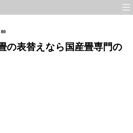
e
80
畳の表替えなら国産畳専門の