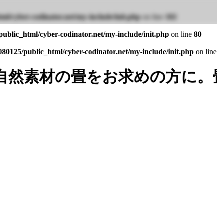
ml/cyber-codinator.net/my-include/init.php
on line
102
ublic_html/cyber-codinator.net/my-include/init.php
on line
80
80125/public_html/cyber-codinator.net/my-include/init.php
on lin
自然素材の畳をお求めの方に。