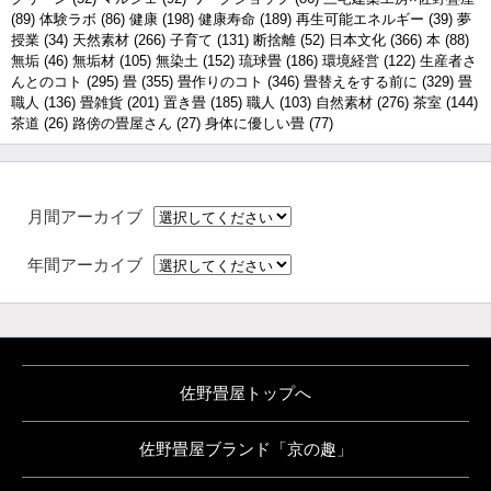
(89)
体験ラボ
(86)
健康
(198)
健康寿命
(189)
再生可能エネルギー
(39)
夢
授業
(34)
天然素材
(266)
子育て
(131)
断捨離
(52)
日本文化
(366)
本
(88)
無垢
(46)
無垢材
(105)
無染土
(152)
琉球畳
(186)
環境経営
(122)
生産者さ
んとのコト
(295)
畳
(355)
畳作りのコト
(346)
畳替えをする前に
(329)
畳
職人
(136)
畳雑貨
(201)
置き畳
(185)
職人
(103)
自然素材
(276)
茶室
(144)
茶道
(26)
路傍の畳屋さん
(27)
身体に優しい畳
(77)
月間アーカイブ
年間アーカイブ
佐野畳屋トップへ
佐野畳屋ブランド「京の趣」