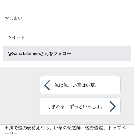
おしまい
ツイート
@SanoTatamiyaさんをフォロー
俺は俺。い草はい草。
うまれる ずっといっしょ。
田川で畳の表替えなら
、い草の伝道師、佐野畳屋。トップペ
ージへ