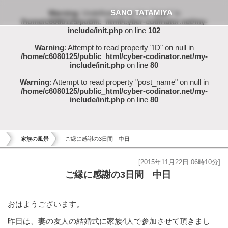
SANO TATAMIYA
Warning
: Undefined array key "page" in
/home/c6080125/public_html/cyber-codinator.net/my-
include/init.php
on line
102
Warning
: Attempt to read property "ID" on null in
/home/c6080125/public_html/cyber-codinator.net/my-
include/init.php
on line
80
Warning
: Attempt to read property "post_name" on null in
/home/c6080125/public_html/cyber-codinator.net/my-
include/init.php
on line
80
家族の風景
ご縁に感謝の3日間 中日
[2015年11月22日 06時10分]
ご縁に感謝の3日間 中日
おはようございます。
昨日は、妻の友人の結婚式に家族4人で参加させて頂きまし