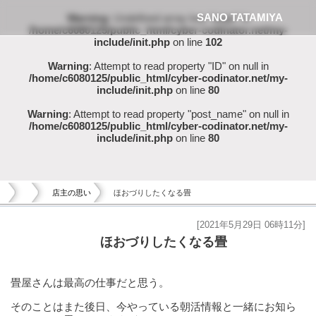
SANO TATAMIYA
Warning
: Undefined array key "page" in
/home/c6080125/public_html/cyber-codinator.net/my-
include/init.php
on line
102
Warning
: Attempt to read property "ID" on null in
/home/c6080125/public_html/cyber-codinator.net/my-
include/init.php
on line
80
Warning
: Attempt to read property "post_name" on null in
/home/c6080125/public_html/cyber-codinator.net/my-
include/init.php
on line
80
店主の思い
ほおづりしたくなる畳
[2021年5月29日 06時11分]
ほおづりしたくなる畳
畳屋さんは最高の仕事だと思う。
そのことはまた後日、今やっている朝活情報と一緒にお知ら