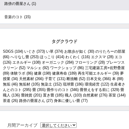
路傍の畳屋さん
(1)
音楽のコト
(15)
タグクラウド
SDGS
(104)
いぐさ
(373)
い草
(374)
お散歩が如く
(30)
のりたろーの部屋
(66)
へりなし畳
(253)
ほっこり
(414)
わくわく
(116)
エクスマ
(28)
エコ
(126)
エネルギー
(108)
オーガニック
(284)
フローリング
(28)
プレーツス
クリーン
(52)
マルシェ
(92)
ワークショップ
(86)
三宅建築工房×佐野疊屋
(89)
体験ラボ
(86)
健康
(198)
健康寿命
(189)
再生可能エネルギー
(39)
夢
授業
(34)
天然素材
(266)
子育て
(131)
断捨離
(52)
日本文化
(366)
本
(88)
無垢
(46)
無垢材
(105)
無染土
(152)
琉球畳
(186)
環境経営
(122)
生産者さ
んとのコト
(295)
畳
(355)
畳作りのコト
(346)
畳替えをする前に
(329)
畳
職人
(136)
畳雑貨
(201)
置き畳
(185)
職人
(103)
自然素材
(276)
茶室
(144)
茶道
(26)
路傍の畳屋さん
(27)
身体に優しい畳
(77)
月間アーカイブ