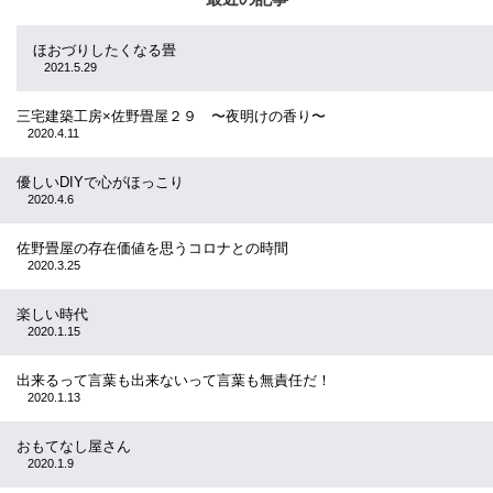
ほおづりしたくなる畳
2021.5.29
三宅建築工房×佐野畳屋２９ 〜夜明けの香り〜
2020.4.11
優しいDIYで心がほっこり
2020.4.6
佐野畳屋の存在価値を思うコロナとの時間
2020.3.25
楽しい時代
2020.1.15
出来るって言葉も出来ないって言葉も無責任だ！
2020.1.13
おもてなし屋さん
2020.1.9