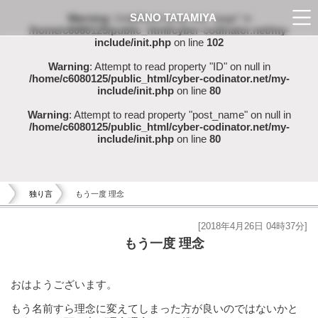
SANO TATAMIYA
Warning
: Undefined array key "page" in
/home/c6080125/public_html/cyber-codinator.net/my-
include/init.php
on line
102
Warning
: Attempt to read property "ID" on null in
/home/c6080125/public_html/cyber-codinator.net/my-
include/init.php
on line
80
Warning
: Attempt to read property "post_name" on null in
/home/c6080125/public_html/cyber-codinator.net/my-
include/init.php
on line
80
独り言
もう一度 理念
[2018年4月26日 04時37分]
もう一度 理念
おはようございます。
もう名前すら理念に変えてしまった方が良いのではないかと