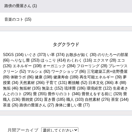
路傍の畳屋さん
(1)
音楽のコト
(15)
タグクラウド
SDGS
(104)
いぐさ
(373)
い草
(374)
お散歩が如く
(30)
のりたろーの部屋
(66)
へりなし畳
(253)
ほっこり
(414)
わくわく
(116)
エクスマ
(28)
エコ
(126)
エネルギー
(108)
オーガニック
(284)
フローリング
(28)
プレーツス
クリーン
(52)
マルシェ
(92)
ワークショップ
(86)
三宅建築工房×佐野疊屋
(89)
体験ラボ
(86)
健康
(198)
健康寿命
(189)
再生可能エネルギー
(39)
夢
授業
(34)
天然素材
(266)
子育て
(131)
断捨離
(52)
日本文化
(366)
本
(88)
無垢
(46)
無垢材
(105)
無染土
(152)
琉球畳
(186)
環境経営
(122)
生産者さ
んとのコト
(295)
畳
(355)
畳作りのコト
(346)
畳替えをする前に
(329)
畳
職人
(136)
畳雑貨
(201)
置き畳
(185)
職人
(103)
自然素材
(276)
茶室
(144)
茶道
(26)
路傍の畳屋さん
(27)
身体に優しい畳
(77)
月間アーカイブ