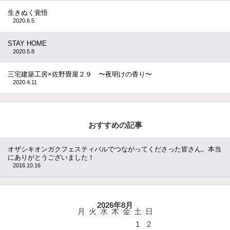
生きぬく覚悟
2020.6.5
STAY HOME
2020.5.8
三宅建築工房×佐野畳屋２９ 〜夜明けの香り〜
2020.4.11
おすすめの記事
オザシキオンガクフェスティバルでつながってくださった皆さん。本当
にありがとうございました！
2016.10.16
2026年8月
月
火
水
木
金
土
日
1
2