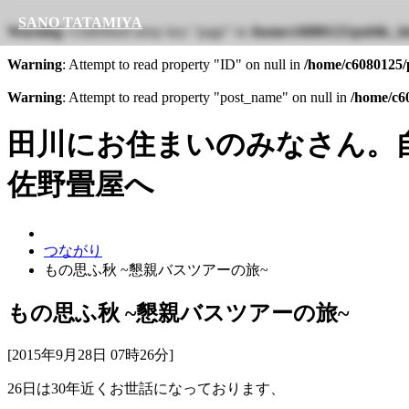
SANO TATAMIYA
Warning
: Undefined array key "page" in
/home/c6080125/public_ht
Warning
: Attempt to read property "ID" on null in
/home/c6080125/p
Warning
: Attempt to read property "post_name" on null in
/home/c60
田川にお住まいのみなさん。
佐野畳屋へ
つながり
もの思ふ秋 ~懇親バスツアーの旅~
もの思ふ秋 ~懇親バスツアーの旅~
[2015年9月28日 07時26分]
26日は30年近くお世話になっております、