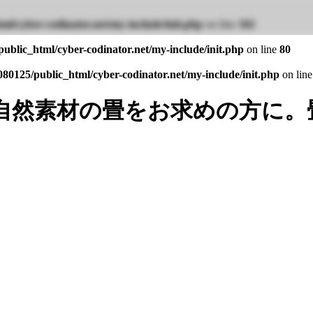
ml/cyber-codinator.net/my-include/init.php
on line
102
ublic_html/cyber-codinator.net/my-include/init.php
on line
80
80125/public_html/cyber-codinator.net/my-include/init.php
on lin
自然素材の畳をお求めの方に。