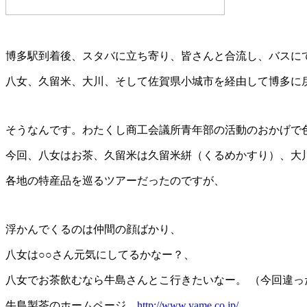
博多駅到着後、スタバに立ち寄り、皆さんと合流し、バスに
八女、久留米、大川、そして佐賀県小城市を経由して博多に
そうなんです。わたくし商工会議所青年部の活動のおかげで
今回、八女はお茶、久留米は久留米絣（くるめかすり）、大
各地の特産品を巡るツアーだったのですが、
浮かんでくるのは仲間の顔ばかり、
八女は○○さん元気にしてるかなー？、
八女でお茶飲むなら牛島さんとこ行きたいなー。 （今回違っ
牛島製茶のホームページ
http://www.yame.co.jp/