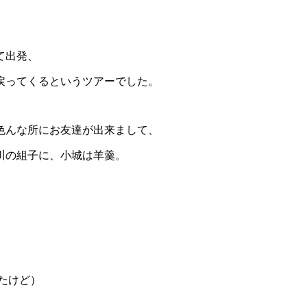
て出発、
戻ってくるというツアーでした。
色んな所にお友達が出来まして、
川の組子に、小城は羊羹。
たけど）