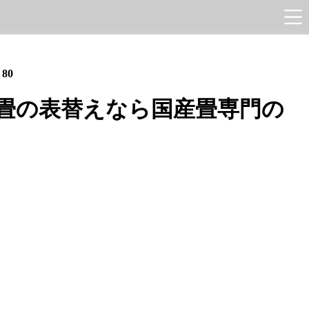
e
80
畳の表替えなら国産畳専門の