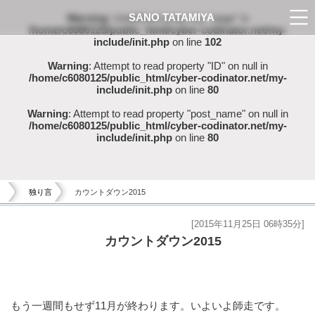
SANO TATAMIYA
Warning
: Undefined array key "page" in
/home/c6080125/public_html/cyber-codinator.net/my-
include/init.php
on line
102
Warning
: Attempt to read property "ID" on null in
/home/c6080125/public_html/cyber-codinator.net/my-
include/init.php
on line
80
Warning
: Attempt to read property "post_name" on null in
/home/c6080125/public_html/cyber-codinator.net/my-
include/init.php
on line
80
独り言
カウントダウン2015
[2015年11月25日 06時35分]
カウントダウン2015
もう一週間もせず11月が終わります。いよいよ師走です。