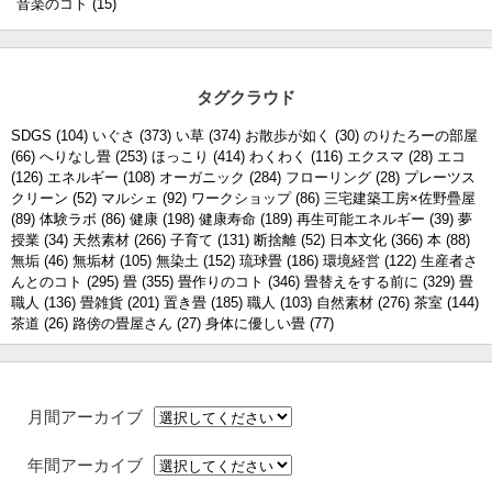
音楽のコト
(15)
タグクラウド
SDGS
(104)
いぐさ
(373)
い草
(374)
お散歩が如く
(30)
のりたろーの部屋
(66)
へりなし畳
(253)
ほっこり
(414)
わくわく
(116)
エクスマ
(28)
エコ
(126)
エネルギー
(108)
オーガニック
(284)
フローリング
(28)
プレーツス
クリーン
(52)
マルシェ
(92)
ワークショップ
(86)
三宅建築工房×佐野疊屋
(89)
体験ラボ
(86)
健康
(198)
健康寿命
(189)
再生可能エネルギー
(39)
夢
授業
(34)
天然素材
(266)
子育て
(131)
断捨離
(52)
日本文化
(366)
本
(88)
無垢
(46)
無垢材
(105)
無染土
(152)
琉球畳
(186)
環境経営
(122)
生産者さ
んとのコト
(295)
畳
(355)
畳作りのコト
(346)
畳替えをする前に
(329)
畳
職人
(136)
畳雑貨
(201)
置き畳
(185)
職人
(103)
自然素材
(276)
茶室
(144)
茶道
(26)
路傍の畳屋さん
(27)
身体に優しい畳
(77)
月間アーカイブ
年間アーカイブ