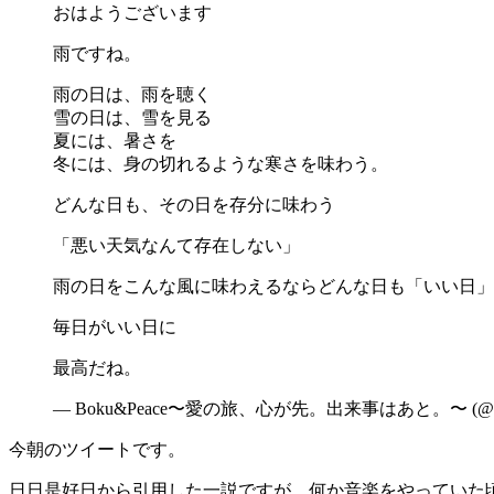
おはようございます
雨ですね。
雨の日は、雨を聴く
雪の日は、雪を見る
夏には、暑さを
冬には、身の切れるような寒さを味わう。
どんな日も、その日を存分に味わう
「悪い天気なんて存在しない」
雨の日をこんな風に味わえるならどんな日も「いい日」
毎日がいい日に
最高だね。
— Boku&Peace〜愛の旅、心が先。出来事はあと。〜 (@sun
今朝のツイートです。
日日是好日から引用した一説ですが、何か音楽をやっていた