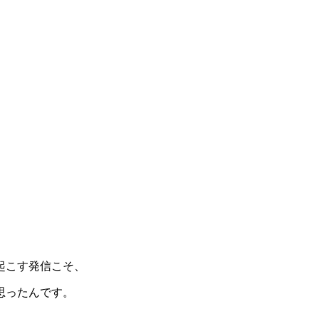
起こす発信こそ、
思ったんです。