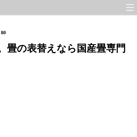
e
80
。畳の表替えなら国産畳専門