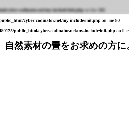
ml/cyber-codinator.net/my-include/init.php
on line
102
ublic_html/cyber-codinator.net/my-include/init.php
on line
80
80125/public_html/cyber-codinator.net/my-include/init.php
on lin
。自然素材の畳をお求めの方に