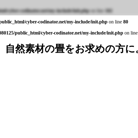
ml/cyber-codinator.net/my-include/init.php
on line
102
ublic_html/cyber-codinator.net/my-include/init.php
on line
80
80125/public_html/cyber-codinator.net/my-include/init.php
on lin
。自然素材の畳をお求めの方に