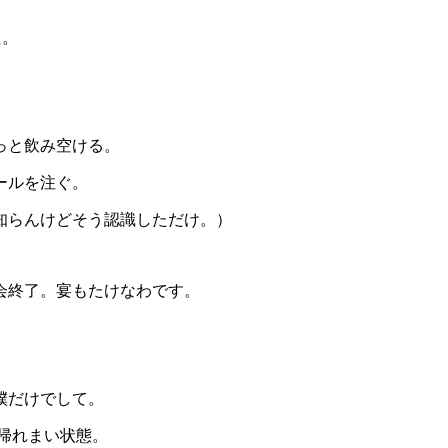
た。
っと飲み空ける。
ールを注ぐ。
知らんけどそう認識しただけ。）
会終了。宴もたけなわです。
僕だけでして。
帰れまい状態。