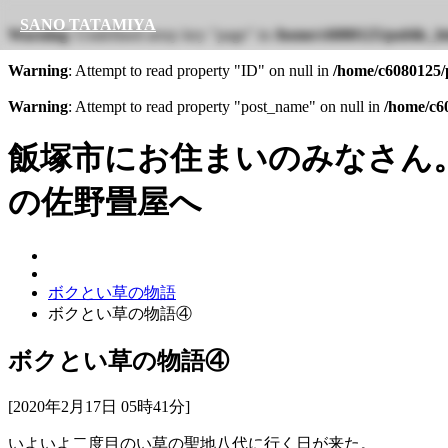
SANO TATAMIYA
Warning
: Undefined array key "page" in
/home/c6080125/public_ht
Warning
: Attempt to read property "ID" on null in
/home/c6080125/p
Warning
: Attempt to read property "post_name" on null in
/home/c60
飯塚市にお住まいのみなさん
の佐野畳屋へ
ボクとい草の物語
ボクとい草の物語④
ボクとい草の物語④
[2020年2月17日 05時41分]
いよいよ二度目のい草の聖地八代に行く日が来た。