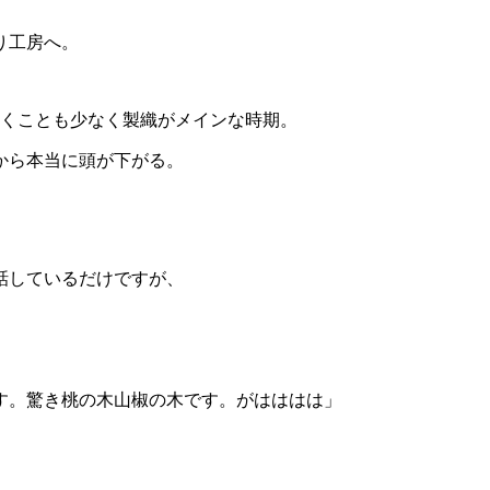
り工房へ。
行くことも少なく製織がメインな時期。
から本当に頭が下がる。
話しているだけですが、
す。驚き桃の木山椒の木です。がはははは」