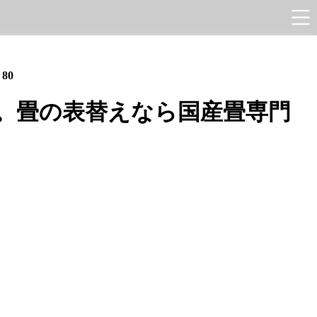
e
80
。畳の表替えなら国産畳専門