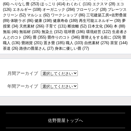
(66)
へりなし畳
(253)
ほっこり
(414)
わくわく
(116)
エクスマ
(28)
エコ
(126)
エネルギー
(108)
オーガニック
(284)
フローリング
(28)
プレーツス
クリーン
(52)
マルシェ
(92)
ワークショップ
(86)
三宅建築工房×佐野疊屋
(89)
体験ラボ
(86)
健康
(198)
健康寿命
(189)
再生可能エネルギー
(39)
夢
授業
(34)
天然素材
(266)
子育て
(131)
断捨離
(52)
日本文化
(366)
本
(88)
無垢
(46)
無垢材
(105)
無染土
(152)
琉球畳
(186)
環境経営
(122)
生産者さ
んとのコト
(295)
畳
(355)
畳作りのコト
(346)
畳替えをする前に
(329)
畳
職人
(136)
畳雑貨
(201)
置き畳
(185)
職人
(103)
自然素材
(276)
茶室
(144)
茶道
(26)
路傍の畳屋さん
(27)
身体に優しい畳
(77)
月間アーカイブ
年間アーカイブ
佐野畳屋トップへ