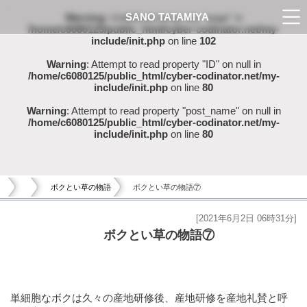
SANO TATAMIYA
Warning
: Undefined array key "page" in
/home/c6080125/public_html/cyber-codinator.net/my-
include/init.php
on line
102
Warning
: Attempt to read property "ID" on null in
/home/c6080125/public_html/cyber-codinator.net/my-
include/init.php
on line
80
Warning
: Attempt to read property "post_name" on null in
/home/c6080125/public_html/cyber-codinator.net/my-
include/init.php
on line
80
ボクとい草の物語
ボクとい草の物語⑦
[2021年6月2日 06時31分]
ボクとい草の物語⑦
単細胞なボクは久々の産地研修後、産地研修を産地礼賛と呼