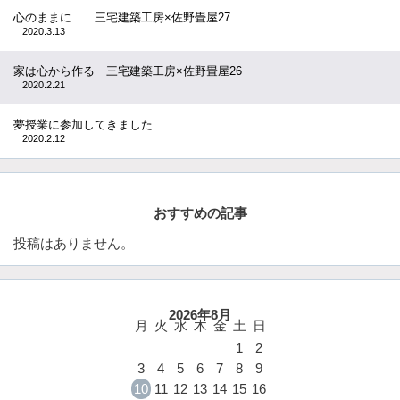
心のままに 三宅建築工房×佐野畳屋27
2020.3.13
家は心から作る 三宅建築工房×佐野畳屋26
2020.2.21
夢授業に参加してきました
2020.2.12
おすすめの記事
投稿はありません。
2026年8月
月
火
水
木
金
土
日
1
2
3
4
5
6
7
8
9
10
11
12
13
14
15
16