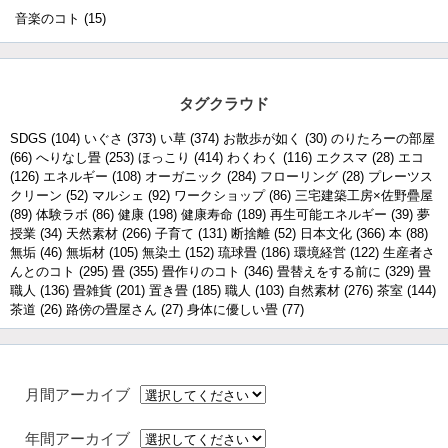
音楽のコト
(15)
タグクラウド
SDGS
(104)
いぐさ
(373)
い草
(374)
お散歩が如く
(30)
のりたろーの部屋
(66)
へりなし畳
(253)
ほっこり
(414)
わくわく
(116)
エクスマ
(28)
エコ
(126)
エネルギー
(108)
オーガニック
(284)
フローリング
(28)
プレーツス
クリーン
(52)
マルシェ
(92)
ワークショップ
(86)
三宅建築工房×佐野疊屋
(89)
体験ラボ
(86)
健康
(198)
健康寿命
(189)
再生可能エネルギー
(39)
夢
授業
(34)
天然素材
(266)
子育て
(131)
断捨離
(52)
日本文化
(366)
本
(88)
無垢
(46)
無垢材
(105)
無染土
(152)
琉球畳
(186)
環境経営
(122)
生産者さ
んとのコト
(295)
畳
(355)
畳作りのコト
(346)
畳替えをする前に
(329)
畳
職人
(136)
畳雑貨
(201)
置き畳
(185)
職人
(103)
自然素材
(276)
茶室
(144)
茶道
(26)
路傍の畳屋さん
(27)
身体に優しい畳
(77)
月間アーカイブ
年間アーカイブ