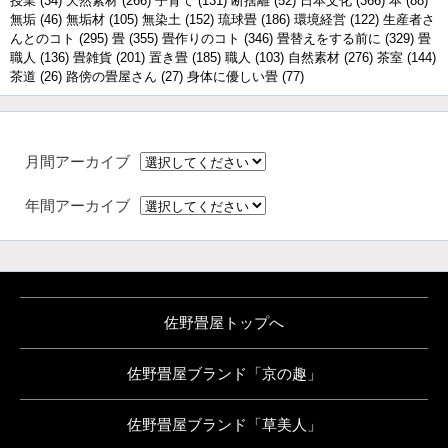
授業
(34)
天然素材
(266)
子育て
(131)
断捨離
(52)
日本文化
(366)
本
(88)
無垢
(46)
無垢材
(105)
無染土
(152)
琉球畳
(186)
環境経営
(122)
生産者さ
んとのコト
(295)
畳
(355)
畳作りのコト
(346)
畳替えをする前に
(329)
畳
職人
(136)
畳雑貨
(201)
置き畳
(185)
職人
(103)
自然素材
(276)
茶室
(144)
茶道
(26)
路傍の畳屋さん
(27)
身体に優しい畳
(77)
月間アーカイブ
年間アーカイブ
佐野畳屋トップへ
佐野畳屋ブランド「京の趣」
佐野畳屋ブランド「草美人」