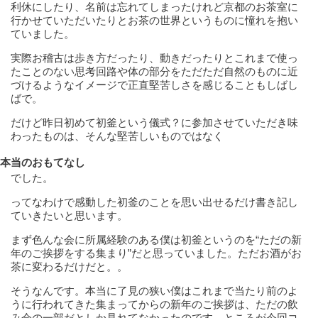
利休にしたり、名前は忘れてしまったけれど京都のお茶室に
行かせていただいたりとお茶の世界というものに憧れを抱い
ていました。
実際お稽古は歩き方だったり、動きだったりとこれまで使っ
たことのない思考回路や体の部分をただただ自然のものに近
づけるようなイメージで正直堅苦しさを感じることもしばし
ばで。
だけど昨日初めて初釜という儀式？に参加させていただき味
わったものは、そんな堅苦しいものではなく
本当のおもてなし
でした。
ってなわけで感動した初釜のことを思い出せるだけ書き記し
ていきたいと思います。
まず色んな会に所属経験のある僕は初釜というのを“ただの新
年のご挨拶をする集まり”だと思っていました。ただお酒がお
茶に変わるだけだと。。
そうなんです。本当に了見の狭い僕はこれまで当たり前のよ
うに行われてきた集まってからの新年のご挨拶は、ただの飲
み会の一部だとしか見れてなかったのです。ところが今回コ