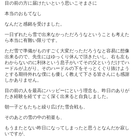
目の前の方に届けたいという思いこそまさに
本当のおもてなし
なんだと感銘を受けました。
一日ずれたら雪で出来なかっただろうなということも考えた
ら本当に有難い限りです。
ただ雪で準備がものすごく大変だっただろうなと容易に想像
出来るので、先生にはゆっくり休んで頂きたいし、右も左も
わからないのに利休という息子がいてその父というだけでハ
ードルが上がり、そのハードルの下をそっとくぐり抜けよう
とする期待外れな僕にも優しく教えて下さる皆さんにも感謝
しかありません。
目の前の人を最高にハッピーにという理念も、昨日のありが
たき経験を経てすごく深く出来ると自負しました。
朝一子どもたちと繰り広げた雪合戦も、
そのあとの雪の中の初釜も、
もうまたとない昨日になってしまったと思うとなんだか寂し
いですが、