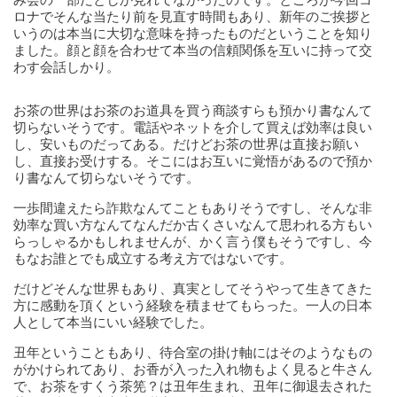
ロナでそんな当たり前を見直す時間もあり、新年のご挨拶と
いうのは本当に大切な意味を持ったものだということを知り
ました。顔と顔を合わせて本当の信頼関係を互いに持って交
わす会話しかり。
お茶の世界はお茶のお道具を買う商談すらも預かり書なんて
切らないそうです。電話やネットを介して買えば効率は良い
し、安いものだってある。だけどお茶の世界は直接お願い
し、直接お受けする。そこにはお互いに覚悟があるので預か
り書なんて切らないそうです。
一歩間違えたら詐欺なんてこともありそうですし、そんな非
効率な買い方なんてなんだか古くさいなんて思われる方もい
らっしゃるかもしれませんが、かく言う僕もそうですし、今
もなお誰とでも成立する考え方ではないです。
だけどそんな世界もあり、真実としてそうやって生きてきた
方に感動を頂くという経験を積ませてもらった。一人の日本
人として本当にいい経験でした。
丑年ということもあり、待合室の掛け軸にはそのようなもの
がかけられてあり、お香が入った入れ物もよく見ると牛さん
で、お茶をすくう茶筅？は丑年生まれ、丑年に御退去された