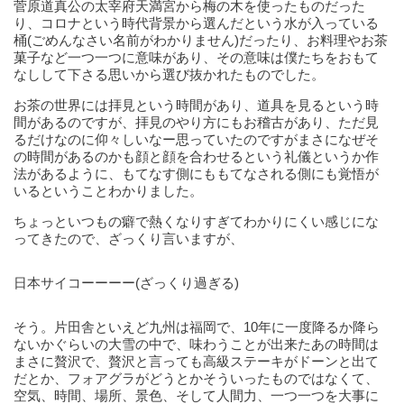
菅原道真公の太宰府天満宮から梅の木を使ったものだった
り、コロナという時代背景から選んだという水が入っている
桶(ごめんなさい名前がわかりません)だったり、お料理やお茶
菓子など一つ一つに意味があり、その意味は僕たちをおもて
なしして下さる思いから選び抜かれたものでした。
お茶の世界には拝見という時間があり、道具を見るという時
間があるのですが、拝見のやり方にもお稽古があり、ただ見
るだけなのに仰々しいなー思っていたのですがまさになぜそ
の時間があるのかも顔と顔を合わせるという礼儀というか作
法があるように、もてなす側にももてなされる側にも覚悟が
いるということわかりました。
ちょっといつもの癖で熱くなりすぎてわかりにくい感じにな
ってきたので、ざっくり言いますが、
日本サイコーーーー(ざっくり過ぎる)
そう。片田舎といえど九州は福岡で、10年に一度降るか降ら
ないかぐらいの大雪の中で、味わうことが出来たあの時間は
まさに贅沢で、贅沢と言っても高級ステーキがドーンと出て
だとか、フォアグラがどうとかそういったものではなくて、
空気、時間、場所、景色、そして人間力、一つ一つを大事に