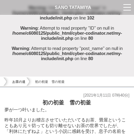
SANO TATAMIYA
Warning
: Undefined array key "page" in
/home/c6080125/public_html/cyber-codinator.net/my-
include/init.php
on line
102
Warning
: Attempt to read property "ID" on null in
/home/c6080125/public_html/cyber-codinator.net/my-
include/init.php
on line
80
Warning
: Attempt to read property "post_name" on null in
/home/c6080125/public_html/cyber-codinator.net/my-
include/init.php
on line
80
お茶の道
初の初釜 雪の初釜
[2021年1月11日 07時40分]
初の初釜 雪の初釜
夢が一つ叶いました。
昨年10月よりお稽古させていただいてるお茶、畳屋というこ
ともあり元々切っても切り離せないお茶の世界でしたが、
「利休にたずねよ」という小説に感銘を受け、息子の名前を