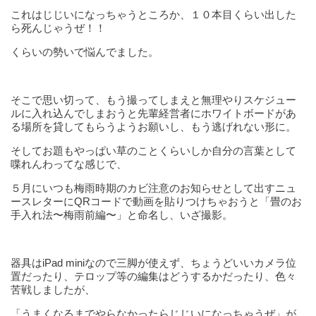
これはじじいになっちゃうところか、１０本目くらい出した
ら死んじゃうぜ！！
くらいの勢いで悩んでました。
そこで思い切って、もう撮ってしまえと無理やりスケジュー
ルに入れ込んでしまおうと先輩経営者にホワイトボードがあ
る場所を貸してもらうようお願いし、もう逃げれない形に。
そしてお題もやっぱい草のことくらいしか自分の言葉として
喋れんわってな感じで、
５月にいつも梅雨時期のカビ注意のお知らせとして出すニュ
ースレターにQRコードで動画を貼りつけちゃおうと「畳のお
手入れ法〜梅雨前編〜」と命名し、いざ撮影。
器具はiPad miniなので三脚が使えず、ちょうどいいカメラ位
置だったり、テロップ等の編集はどうするかだったり、色々
苦戦しましたが、
「うまくなるまでやらなかったらじじいになっちゃうぜ」が