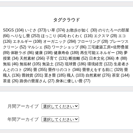
タグクラウド
SDGS
(104)
いぐさ
(373)
い草
(374)
お散歩が如く
(30)
のりたろーの部屋
(66)
へりなし畳
(253)
ほっこり
(414)
わくわく
(116)
エクスマ
(28)
エコ
(126)
エネルギー
(108)
オーガニック
(284)
フローリング
(28)
プレーツス
クリーン
(52)
マルシェ
(92)
ワークショップ
(86)
三宅建築工房×佐野疊屋
(89)
体験ラボ
(86)
健康
(198)
健康寿命
(189)
再生可能エネルギー
(39)
夢
授業
(34)
天然素材
(266)
子育て
(131)
断捨離
(52)
日本文化
(366)
本
(88)
無垢
(46)
無垢材
(105)
無染土
(152)
琉球畳
(186)
環境経営
(122)
生産者さ
んとのコト
(295)
畳
(355)
畳作りのコト
(346)
畳替えをする前に
(329)
畳
職人
(136)
畳雑貨
(201)
置き畳
(185)
職人
(103)
自然素材
(276)
茶室
(144)
茶道
(26)
路傍の畳屋さん
(27)
身体に優しい畳
(77)
月間アーカイブ
年間アーカイブ