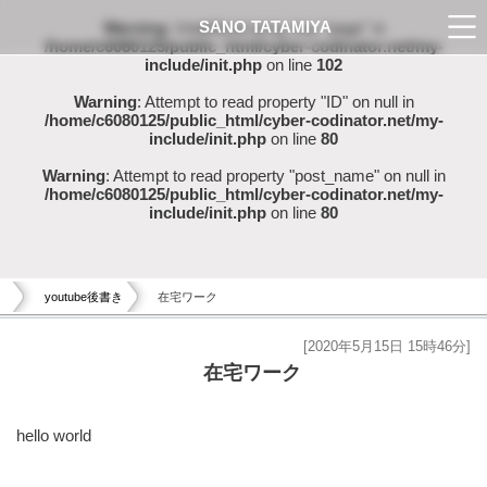
SANO TATAMIYA
Warning
: Undefined array key "page" in
/home/c6080125/public_html/cyber-codinator.net/my-
include/init.php
on line
102
Warning
: Attempt to read property "ID" on null in
/home/c6080125/public_html/cyber-codinator.net/my-
include/init.php
on line
80
Warning
: Attempt to read property "post_name" on null in
/home/c6080125/public_html/cyber-codinator.net/my-
include/init.php
on line
80
youtube後書き
在宅ワーク
[2020年5月15日 15時46分]
在宅ワーク
hello world