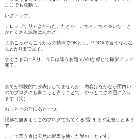
ここでも発動し、
いざアップ。
テロップすりゃよかった。だとか、ごちゃごちゃ長いなーと
かたくさん課題はあれど、
まあこっからこっからの精神でOKとし、PDCAで言うならな
んとかDまで完了。
すぐさまCに入り、今日は違うお題でA的な感じで撮影アップ
完了。
全てが試験的で公表はしてませんが、内容はなかなか面白い
のでブログにも書こうと言うことで、やっとこさ本題に入り
ます（笑）
おっとその前にあと一つ。
誤解な無きようこのブログで出てくる”畳”をまず定義しときま
す。
ここで言う畳は天然の畳表を使った畳のことです。