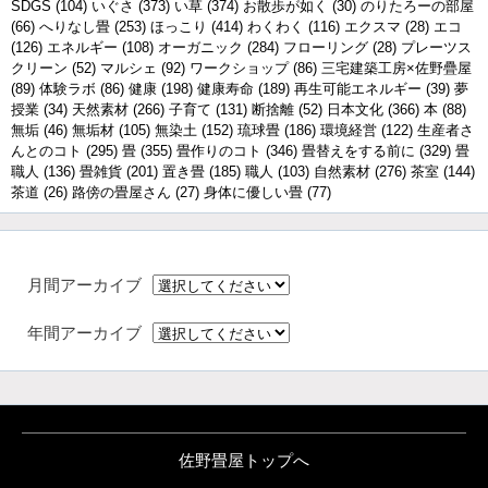
SDGS
(104)
いぐさ
(373)
い草
(374)
お散歩が如く
(30)
のりたろーの部屋
(66)
へりなし畳
(253)
ほっこり
(414)
わくわく
(116)
エクスマ
(28)
エコ
(126)
エネルギー
(108)
オーガニック
(284)
フローリング
(28)
プレーツス
クリーン
(52)
マルシェ
(92)
ワークショップ
(86)
三宅建築工房×佐野疊屋
(89)
体験ラボ
(86)
健康
(198)
健康寿命
(189)
再生可能エネルギー
(39)
夢
授業
(34)
天然素材
(266)
子育て
(131)
断捨離
(52)
日本文化
(366)
本
(88)
無垢
(46)
無垢材
(105)
無染土
(152)
琉球畳
(186)
環境経営
(122)
生産者さ
んとのコト
(295)
畳
(355)
畳作りのコト
(346)
畳替えをする前に
(329)
畳
職人
(136)
畳雑貨
(201)
置き畳
(185)
職人
(103)
自然素材
(276)
茶室
(144)
茶道
(26)
路傍の畳屋さん
(27)
身体に優しい畳
(77)
月間アーカイブ
年間アーカイブ
佐野畳屋トップへ