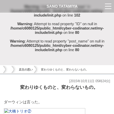
SANO TATAMIYA
Warning
: Undefined array key "page" in
/home/c6080125/public_html/cyber-codinator.net/my-
include/init.php
on line
102
Warning
: Attempt to read property "ID" on null in
/home/c6080125/public_html/cyber-codinator.net/my-
include/init.php
on line
80
Warning
: Attempt to read property "post_name" on null in
/home/c6080125/public_html/cyber-codinator.net/my-
include/init.php
on line
80
店主の思い
変わりゆくものと、変わらないもの。
[2015年10月11日 05時24分]
変わりゆくものと、変わらないもの。
ダーウィンは言った。