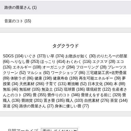
路傍の畳屋さん
(1)
音楽のコト
(15)
タグクラウド
SDGS
(104)
いぐさ
(373)
い草
(374)
お散歩が如く
(30)
のりたろーの部屋
(66)
へりなし畳
(253)
ほっこり
(414)
わくわく
(116)
エクスマ
(28)
エコ
(126)
エネルギー
(108)
オーガニック
(284)
フローリング
(28)
プレーツス
クリーン
(52)
マルシェ
(92)
ワークショップ
(86)
三宅建築工房×佐野疊屋
(89)
体験ラボ
(86)
健康
(198)
健康寿命
(189)
再生可能エネルギー
(39)
夢
授業
(34)
天然素材
(266)
子育て
(131)
断捨離
(52)
日本文化
(366)
本
(88)
無垢
(46)
無垢材
(105)
無染土
(152)
琉球畳
(186)
環境経営
(122)
生産者さ
んとのコト
(295)
畳
(355)
畳作りのコト
(346)
畳替えをする前に
(329)
畳
職人
(136)
畳雑貨
(201)
置き畳
(185)
職人
(103)
自然素材
(276)
茶室
(144)
茶道
(26)
路傍の畳屋さん
(27)
身体に優しい畳
(77)
月間アーカイブ