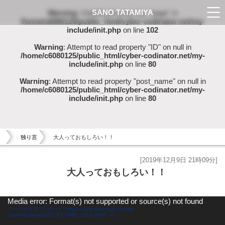
SANO TATAMIYA
Warning
: Undefined array key "page" in
/home/c6080125/public_html/cyber-codinator.net/my-
include/init.php
on line
102
Warning
: Attempt to read property "ID" on null in
/home/c6080125/public_html/cyber-codinator.net/my-
include/init.php
on line
80
Warning
: Attempt to read property "post_name" on null in
/home/c6080125/public_html/cyber-codinator.net/my-
include/init.php
on line
80
独り言
大人っておもしろい！！
[2019年12月9日 21時09分]
大人っておもしろい！！
動
Media error: Format(s) not supported or source(s) not found
画
ファイルをダウンロード: https://sano-tatamiya.com/wp-
content/uploads/2019/12/IMG_2113.mp4?_=1
プ