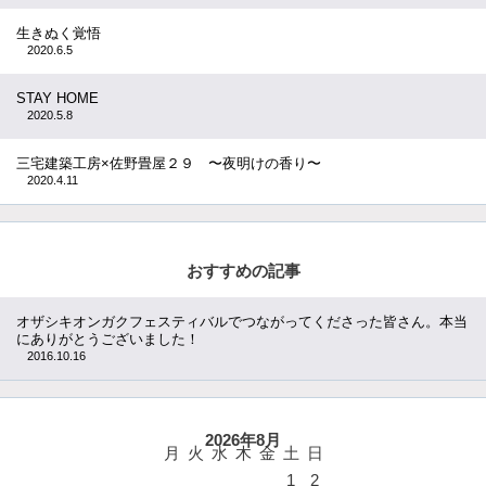
生きぬく覚悟
2020.6.5
STAY HOME
2020.5.8
三宅建築工房×佐野畳屋２９ 〜夜明けの香り〜
2020.4.11
おすすめの記事
オザシキオンガクフェスティバルでつながってくださった皆さん。本当
にありがとうございました！
2016.10.16
2026年8月
月
火
水
木
金
土
日
1
2