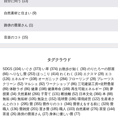
自分に問う
(13)
自然素材と住まい
(9)
路傍の畳屋さん
(1)
音楽のコト
(15)
タグクラウド
SDGS
(104)
いぐさ
(373)
い草
(374)
お散歩が如く
(30)
のりたろーの部屋
(66)
へりなし畳
(253)
ほっこり
(414)
わくわく
(116)
エクスマ
(28)
エコ
(126)
エネルギー
(108)
オーガニック
(284)
フローリング
(28)
プレーツス
クリーン
(52)
マルシェ
(92)
ワークショップ
(86)
三宅建築工房×佐野疊屋
(89)
体験ラボ
(86)
健康
(198)
健康寿命
(189)
再生可能エネルギー
(39)
夢
授業
(34)
天然素材
(266)
子育て
(131)
断捨離
(52)
日本文化
(366)
本
(88)
無垢
(46)
無垢材
(105)
無染土
(152)
琉球畳
(186)
環境経営
(122)
生産者さ
んとのコト
(295)
畳
(355)
畳作りのコト
(346)
畳替えをする前に
(329)
畳
職人
(136)
畳雑貨
(201)
置き畳
(185)
職人
(103)
自然素材
(276)
茶室
(144)
茶道
(26)
路傍の畳屋さん
(27)
身体に優しい畳
(77)