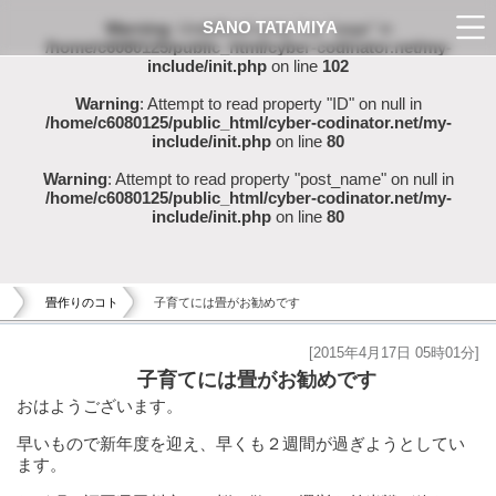
SANO TATAMIYA
Warning
: Undefined array key "page" in
/home/c6080125/public_html/cyber-codinator.net/my-
include/init.php
on line
102
Warning
: Attempt to read property "ID" on null in
/home/c6080125/public_html/cyber-codinator.net/my-
include/init.php
on line
80
Warning
: Attempt to read property "post_name" on null in
/home/c6080125/public_html/cyber-codinator.net/my-
include/init.php
on line
80
畳作りのコト
子育てには畳がお勧めです
[2015年4月17日 05時01分]
子育てには畳がお勧めです
おはようございます。
早いもので新年度を迎え、早くも２週間が過ぎようとしてい
ます。