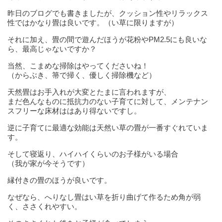
昨日のブログでも書きましたが、クッション性やリラックス
性ではかなり畳は良いです。（い草に限りますが）
それに加え、畳の間で遊んだほうが花粉やPM2.5にも良いな
ら、最高じゃないですか？
当然、こまめな掃除はやってくださいね！
（からぶき、箒で掃く、優しく掃除機など）
天然畳はお手入れが大変とたまに言われますが、
まだ色んなものに抵抗力のない子育てに対して、メンテナン
スフリーな床材ははあり得ないですし。
逆に子育てに最適な効能は天然い草の畳が一番すぐれていま
す。
そして寝返り、ハイハイくらいのお子様がいる場合
（我が家が今そうです）
縁付きの畳のほうが良いです。
なぜなら、へりなし畳はい草を折り曲げて作るため角が弱
く、ささくれやすい。