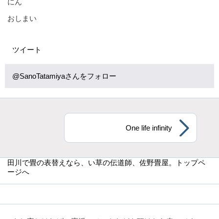
にん
おしまい
ツイート
@SanoTatamiyaさんをフォロー
One life infinity
田川で畳の表替えなら
、い草の伝道師、佐野畳屋。トップペ
ージへ