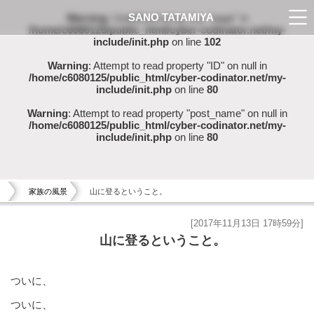
SANO TATAMIYA
Warning
: Undefined array key "page" in
/home/c6080125/public_html/cyber-codinator.net/my-
include/init.php
on line
102
Warning
: Attempt to read property "ID" on null in
/home/c6080125/public_html/cyber-codinator.net/my-
include/init.php
on line
80
Warning
: Attempt to read property "post_name" on null in
/home/c6080125/public_html/cyber-codinator.net/my-
include/init.php
on line
80
家族の風景
山に登るということ。
[2017年11月13日 17時59分]
山に登るということ。
ついに、
ついに、