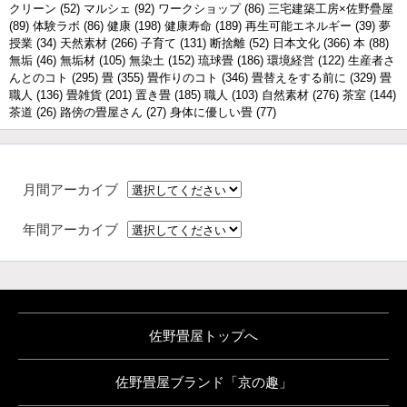
クリーン
(52)
マルシェ
(92)
ワークショップ
(86)
三宅建築工房×佐野疊屋
(89)
体験ラボ
(86)
健康
(198)
健康寿命
(189)
再生可能エネルギー
(39)
夢
授業
(34)
天然素材
(266)
子育て
(131)
断捨離
(52)
日本文化
(366)
本
(88)
無垢
(46)
無垢材
(105)
無染土
(152)
琉球畳
(186)
環境経営
(122)
生産者さ
んとのコト
(295)
畳
(355)
畳作りのコト
(346)
畳替えをする前に
(329)
畳
職人
(136)
畳雑貨
(201)
置き畳
(185)
職人
(103)
自然素材
(276)
茶室
(144)
茶道
(26)
路傍の畳屋さん
(27)
身体に優しい畳
(77)
月間アーカイブ
年間アーカイブ
佐野畳屋トップへ
佐野畳屋ブランド「京の趣」