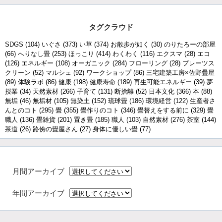
タグクラウド
SDGS
(104)
いぐさ
(373)
い草
(374)
お散歩が如く
(30)
のりたろーの部屋
(66)
へりなし畳
(253)
ほっこり
(414)
わくわく
(116)
エクスマ
(28)
エコ
(126)
エネルギー
(108)
オーガニック
(284)
フローリング
(28)
プレーツス
クリーン
(52)
マルシェ
(92)
ワークショップ
(86)
三宅建築工房×佐野疊屋
(89)
体験ラボ
(86)
健康
(198)
健康寿命
(189)
再生可能エネルギー
(39)
夢
授業
(34)
天然素材
(266)
子育て
(131)
断捨離
(52)
日本文化
(366)
本
(88)
無垢
(46)
無垢材
(105)
無染土
(152)
琉球畳
(186)
環境経営
(122)
生産者さ
んとのコト
(295)
畳
(355)
畳作りのコト
(346)
畳替えをする前に
(329)
畳
職人
(136)
畳雑貨
(201)
置き畳
(185)
職人
(103)
自然素材
(276)
茶室
(144)
茶道
(26)
路傍の畳屋さん
(27)
身体に優しい畳
(77)
月間アーカイブ
年間アーカイブ