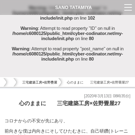
SANO TATAMIYA
Warning
: Undefined array key "page" in
/home/c6080125/public_html/cyber-codinator.net/my-
include/init.php
on line
102
Warning
: Attempt to read property "ID" on null in
/home/c6080125/public_html/cyber-codinator.net/my-
include/init.php
on line
80
Warning
: Attempt to read property "post_name" on null in
/home/c6080125/public_html/cyber-codinator.net/my-
include/init.php
on line
80
三宅建築工房×佐野疊屋
心のままに 三宅建築工房×佐野畳屋27
[2020年3月13日 08時35分]
心のままに 三宅建築工房×佐野畳屋27
コロナからの不安が先にあり、
前向きな僕は内向きにそしてひたむきに、自己研鑽(トレーニ