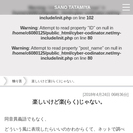
SANO TATAMIYA
Warning
: Undefined array key "page" in
/home/c6080125/public_html/cyber-codinator.net/my-
include/init.php
on line
102
Warning
: Attempt to read property "ID" on null in
/home/c6080125/public_html/cyber-codinator.net/my-
include/init.php
on line
80
Warning
: Attempt to read property "post_name" on null in
/home/c6080125/public_html/cyber-codinator.net/my-
include/init.php
on line
80
独り言
楽しいけど楽(らく)じゃない。
[2018年4月24日 06時36分]
楽しいけど楽(らく)じゃない。
同音異義語でもなく、
どういう風に表現したらいいのかわからくて、ネットで調べ