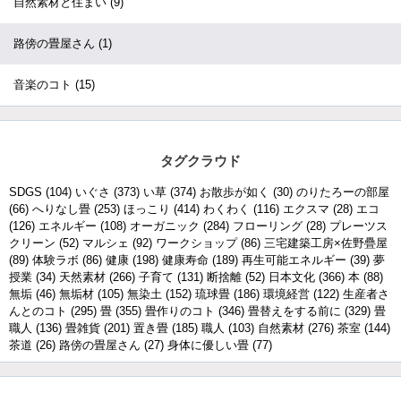
自然素材と住まい
(9)
路傍の畳屋さん
(1)
音楽のコト
(15)
タグクラウド
SDGS
(104)
いぐさ
(373)
い草
(374)
お散歩が如く
(30)
のりたろーの部屋
(66)
へりなし畳
(253)
ほっこり
(414)
わくわく
(116)
エクスマ
(28)
エコ
(126)
エネルギー
(108)
オーガニック
(284)
フローリング
(28)
プレーツス
クリーン
(52)
マルシェ
(92)
ワークショップ
(86)
三宅建築工房×佐野疊屋
(89)
体験ラボ
(86)
健康
(198)
健康寿命
(189)
再生可能エネルギー
(39)
夢
授業
(34)
天然素材
(266)
子育て
(131)
断捨離
(52)
日本文化
(366)
本
(88)
無垢
(46)
無垢材
(105)
無染土
(152)
琉球畳
(186)
環境経営
(122)
生産者さ
んとのコト
(295)
畳
(355)
畳作りのコト
(346)
畳替えをする前に
(329)
畳
職人
(136)
畳雑貨
(201)
置き畳
(185)
職人
(103)
自然素材
(276)
茶室
(144)
茶道
(26)
路傍の畳屋さん
(27)
身体に優しい畳
(77)