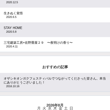
2020.12.5
生きぬく覚悟
2020.6.5
STAY HOME
2020.5.8
三宅建築工房×佐野畳屋２９ 〜夜明けの香り〜
2020.4.11
おすすめの記事
オザシキオンガクフェスティバルでつながってくださった皆さん。本当
にありがとうございました！
2016.10.16
2026年8月
月
火
水
木
金
土
日