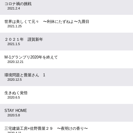
コロナ禍の挑戦
2021.2.4
世界は美しくて元々 〜利休にたずねよ〜九畳目
2021.1.25
２０２１年 謹賀新年
2021.1.5
M-1グランプリ2020年を終えて
2020.12.21
環境問題と畳屋さん 1
2020.12.5
生きぬく覚悟
2020.6.5
STAY HOME
2020.5.8
三宅建築工房×佐野畳屋２９ 〜夜明けの香り〜