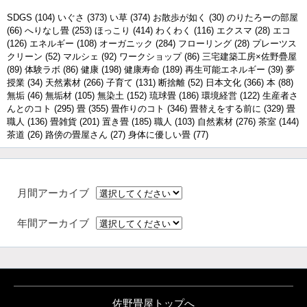
SDGS
(104)
いぐさ
(373)
い草
(374)
お散歩が如く
(30)
のりたろーの部屋
(66)
へりなし畳
(253)
ほっこり
(414)
わくわく
(116)
エクスマ
(28)
エコ
(126)
エネルギー
(108)
オーガニック
(284)
フローリング
(28)
プレーツス
クリーン
(52)
マルシェ
(92)
ワークショップ
(86)
三宅建築工房×佐野疊屋
(89)
体験ラボ
(86)
健康
(198)
健康寿命
(189)
再生可能エネルギー
(39)
夢
授業
(34)
天然素材
(266)
子育て
(131)
断捨離
(52)
日本文化
(366)
本
(88)
無垢
(46)
無垢材
(105)
無染土
(152)
琉球畳
(186)
環境経営
(122)
生産者さ
んとのコト
(295)
畳
(355)
畳作りのコト
(346)
畳替えをする前に
(329)
畳
職人
(136)
畳雑貨
(201)
置き畳
(185)
職人
(103)
自然素材
(276)
茶室
(144)
茶道
(26)
路傍の畳屋さん
(27)
身体に優しい畳
(77)
月間アーカイブ
年間アーカイブ
佐野畳屋トップへ