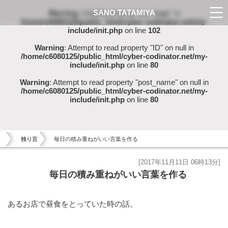
SANO TATAMIYA
Warning
: Undefined array key "page" in
/home/c6080125/public_html/cyber-codinator.net/my-
include/init.php
on line
102
Warning
: Attempt to read property "ID" on null in
/home/c6080125/public_html/cyber-codinator.net/my-
include/init.php
on line
80
Warning
: Attempt to read property "post_name" on null in
/home/c6080125/public_html/cyber-codinator.net/my-
include/init.php
on line
80
独り言
毎日の積み重ねがいい言葉を作る
[2017年11月11日 06時13分]
毎日の積み重ねがいい言葉を作る
あるお店で昼食をとっていた時の話。