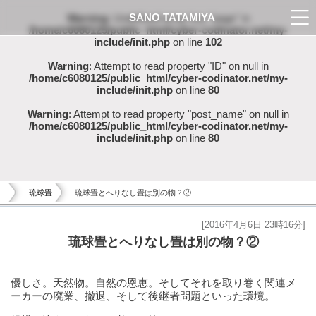
SANO TATAMIYA
Warning
: Undefined array key "page" in
/home/c6080125/public_html/cyber-codinator.net/my-
include/init.php
on line
102
Warning
: Attempt to read property "ID" on null in
/home/c6080125/public_html/cyber-codinator.net/my-
include/init.php
on line
80
Warning
: Attempt to read property "post_name" on null in
/home/c6080125/public_html/cyber-codinator.net/my-
include/init.php
on line
80
琉球畳
琉球畳とへりなし畳は別の物？②
[2016年4月6日 23時16分]
琉球畳とへりなし畳は別の物？②
優しさ。天然物。自然の恩恵。そしてそれを取り巻く関連メ
ーカーの廃業、撤退、そして後継者問題といった環境。