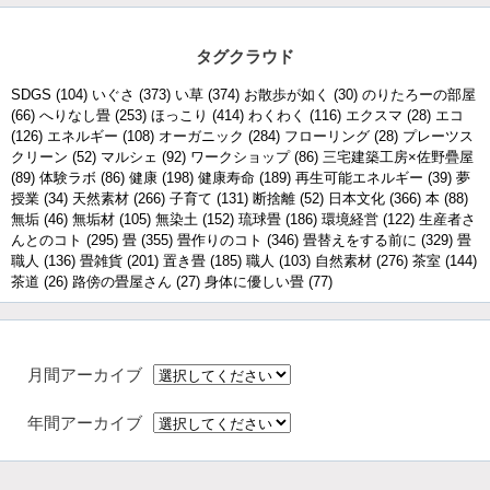
タグクラウド
SDGS
(104)
いぐさ
(373)
い草
(374)
お散歩が如く
(30)
のりたろーの部屋
(66)
へりなし畳
(253)
ほっこり
(414)
わくわく
(116)
エクスマ
(28)
エコ
(126)
エネルギー
(108)
オーガニック
(284)
フローリング
(28)
プレーツス
クリーン
(52)
マルシェ
(92)
ワークショップ
(86)
三宅建築工房×佐野疊屋
(89)
体験ラボ
(86)
健康
(198)
健康寿命
(189)
再生可能エネルギー
(39)
夢
授業
(34)
天然素材
(266)
子育て
(131)
断捨離
(52)
日本文化
(366)
本
(88)
無垢
(46)
無垢材
(105)
無染土
(152)
琉球畳
(186)
環境経営
(122)
生産者さ
んとのコト
(295)
畳
(355)
畳作りのコト
(346)
畳替えをする前に
(329)
畳
職人
(136)
畳雑貨
(201)
置き畳
(185)
職人
(103)
自然素材
(276)
茶室
(144)
茶道
(26)
路傍の畳屋さん
(27)
身体に優しい畳
(77)
月間アーカイブ
年間アーカイブ