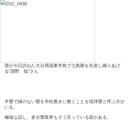
僕が今日訪ねた大分県国東半島で七島藺を生産し織りあげ
る”淵野 聡”さん
半畳で縁のない畳を市松敷きに敷くことを琉球畳と呼ぶ方が
いる。
極端な話し、多分畳業界もそう言っている面がある。