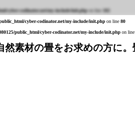
ml/cyber-codinator.net/my-include/init.php
on line
102
ublic_html/cyber-codinator.net/my-include/init.php
on line
80
80125/public_html/cyber-codinator.net/my-include/init.php
on lin
自然素材の畳をお求めの方に。