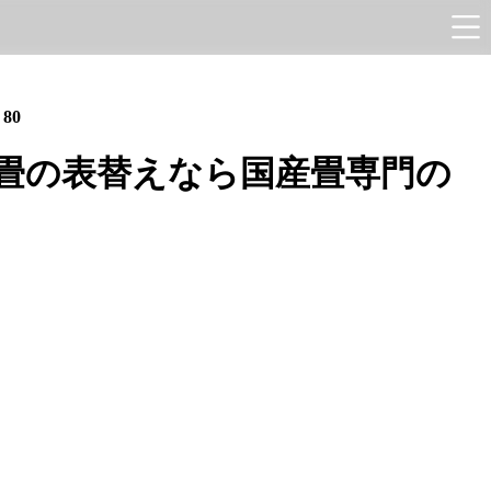
e
80
畳の表替えなら国産畳専門の