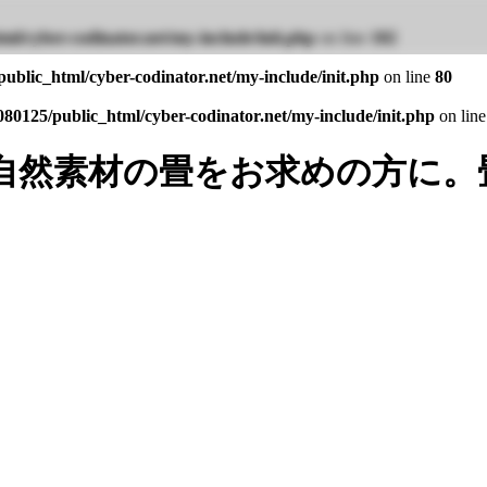
ml/cyber-codinator.net/my-include/init.php
on line
102
ublic_html/cyber-codinator.net/my-include/init.php
on line
80
80125/public_html/cyber-codinator.net/my-include/init.php
on lin
自然素材の畳をお求めの方に。
。