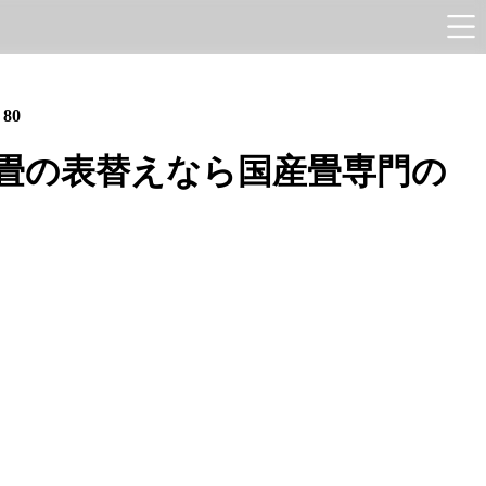
e
80
畳の表替えなら国産畳専門の