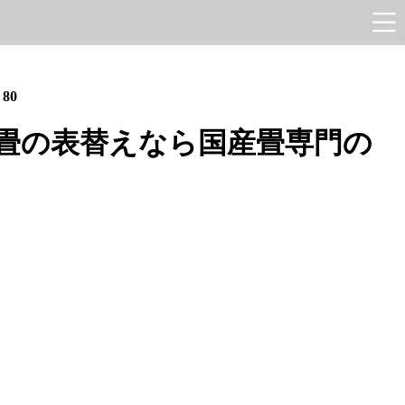
e
80
畳の表替えなら国産畳専門の