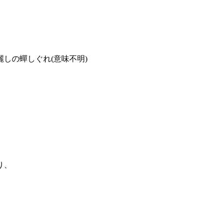
しの蟬しぐれ(意味不明)
り、