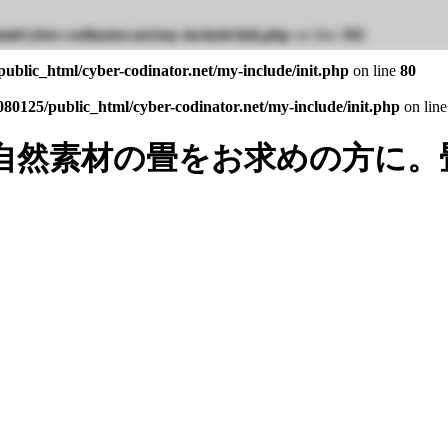
ml/cyber-codinator.net/my-include/init.php
on line
102
ublic_html/cyber-codinator.net/my-include/init.php
on line
80
80125/public_html/cyber-codinator.net/my-include/init.php
on lin
自然素材の畳をお求めの方に。