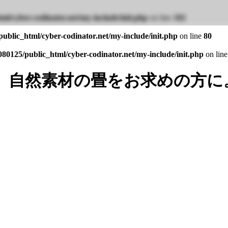
ml/cyber-codinator.net/my-include/init.php
on line
102
ublic_html/cyber-codinator.net/my-include/init.php
on line
80
80125/public_html/cyber-codinator.net/my-include/init.php
on lin
。自然素材の畳をお求めの方に