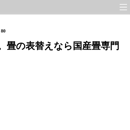
e
80
。畳の表替えなら国産畳専門