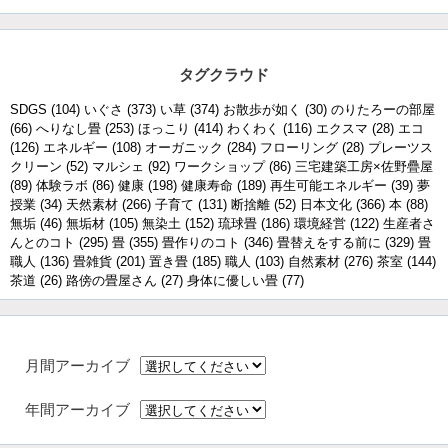
タグクラウド
SDGS
(104)
いぐさ
(373)
い草
(374)
お散歩が如く
(30)
のりたろーの部屋
(66)
へりなし畳
(253)
ほっこり
(414)
わくわく
(116)
エクスマ
(28)
エコ
(126)
エネルギー
(108)
オーガニック
(284)
フローリング
(28)
プレーツス
クリーン
(52)
マルシェ
(92)
ワークショップ
(86)
三宅建築工房×佐野疊屋
(89)
体験ラボ
(86)
健康
(198)
健康寿命
(189)
再生可能エネルギー
(39)
夢
授業
(34)
天然素材
(266)
子育て
(131)
断捨離
(52)
日本文化
(366)
本
(88)
無垢
(46)
無垢材
(105)
無染土
(152)
琉球畳
(186)
環境経営
(122)
生産者さ
んとのコト
(295)
畳
(355)
畳作りのコト
(346)
畳替えをする前に
(329)
畳
職人
(136)
畳雑貨
(201)
置き畳
(185)
職人
(103)
自然素材
(276)
茶室
(144)
茶道
(26)
路傍の畳屋さん
(27)
身体に優しい畳
(77)
月間アーカイブ
年間アーカイブ