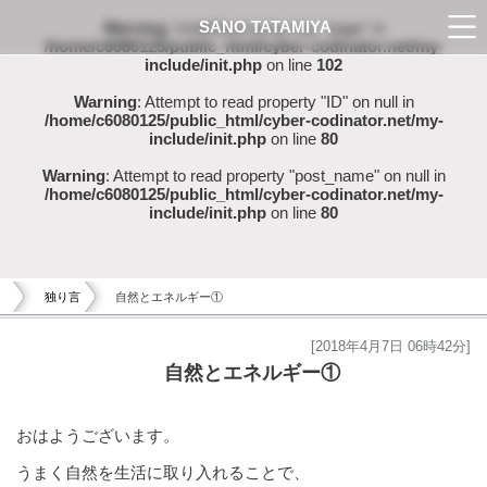
SANO TATAMIYA
Warning
: Undefined array key "page" in
/home/c6080125/public_html/cyber-codinator.net/my-
include/init.php
on line
102
Warning
: Attempt to read property "ID" on null in
/home/c6080125/public_html/cyber-codinator.net/my-
include/init.php
on line
80
Warning
: Attempt to read property "post_name" on null in
/home/c6080125/public_html/cyber-codinator.net/my-
include/init.php
on line
80
独り言
自然とエネルギー①
[2018年4月7日 06時42分]
自然とエネルギー①
おはようございます。
うまく自然を生活に取り入れることで、