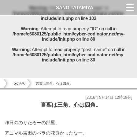
SANO TATAMIYA
Warning
: Undefined array key "page" in
/home/c6080125/public_html/cyber-codinator.net/my-
include/init.php
on line
102
Warning
: Attempt to read property "ID" on null in
/home/c6080125/public_html/cyber-codinator.net/my-
include/init.php
on line
80
Warning
: Attempt to read property "post_name" on null in
/home/c6080125/public_html/cyber-codinator.net/my-
include/init.php
on line
80
つながり
言葉は三角、心は四角。
[2016年5月14日 12時19分]
言葉は三角、心は四角。
昨日ののりたろーの部屋、
アニマル吉田のバラの花良かったなー。