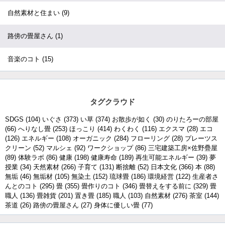
自然素材と住まい
(9)
路傍の畳屋さん
(1)
音楽のコト
(15)
タグクラウド
SDGS
(104)
いぐさ
(373)
い草
(374)
お散歩が如く
(30)
のりたろーの部屋
(66)
へりなし畳
(253)
ほっこり
(414)
わくわく
(116)
エクスマ
(28)
エコ
(126)
エネルギー
(108)
オーガニック
(284)
フローリング
(28)
プレーツス
クリーン
(52)
マルシェ
(92)
ワークショップ
(86)
三宅建築工房×佐野疊屋
(89)
体験ラボ
(86)
健康
(198)
健康寿命
(189)
再生可能エネルギー
(39)
夢
授業
(34)
天然素材
(266)
子育て
(131)
断捨離
(52)
日本文化
(366)
本
(88)
無垢
(46)
無垢材
(105)
無染土
(152)
琉球畳
(186)
環境経営
(122)
生産者さ
んとのコト
(295)
畳
(355)
畳作りのコト
(346)
畳替えをする前に
(329)
畳
職人
(136)
畳雑貨
(201)
置き畳
(185)
職人
(103)
自然素材
(276)
茶室
(144)
茶道
(26)
路傍の畳屋さん
(27)
身体に優しい畳
(77)