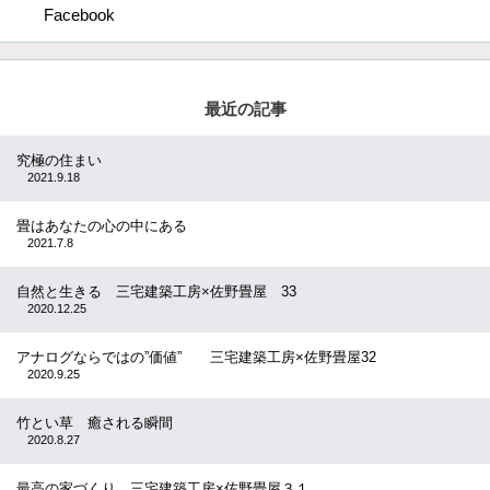
Facebook
最近の記事
究極の住まい
2021.9.18
畳はあなたの心の中にある
2021.7.8
自然と生きる 三宅建築工房×佐野畳屋 33
2020.12.25
アナログならではの”価値” 三宅建築工房×佐野畳屋32
2020.9.25
竹とい草 癒される瞬間
2020.8.27
最高の家づくり 三宅建築工房×佐野畳屋３１