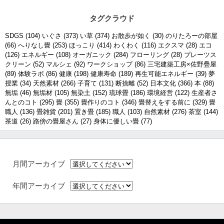
タグクラウド
SDGS
(104)
いぐさ
(373)
い草
(374)
お散歩が如く
(30)
のりたろーの部屋
(66)
へりなし畳
(253)
ほっこり
(414)
わくわく
(116)
エクスマ
(28)
エコ
(126)
エネルギー
(108)
オーガニック
(284)
フローリング
(28)
プレーツス
クリーン
(52)
マルシェ
(92)
ワークショップ
(86)
三宅建築工房×佐野疊屋
(89)
体験ラボ
(86)
健康
(198)
健康寿命
(189)
再生可能エネルギー
(39)
夢
授業
(34)
天然素材
(266)
子育て
(131)
断捨離
(52)
日本文化
(366)
本
(88)
無垢
(46)
無垢材
(105)
無染土
(152)
琉球畳
(186)
環境経営
(122)
生産者さ
んとのコト
(295)
畳
(355)
畳作りのコト
(346)
畳替えをする前に
(329)
畳
職人
(136)
畳雑貨
(201)
置き畳
(185)
職人
(103)
自然素材
(276)
茶室
(144)
茶道
(26)
路傍の畳屋さん
(27)
身体に優しい畳
(77)
月間アーカイブ
年間アーカイブ