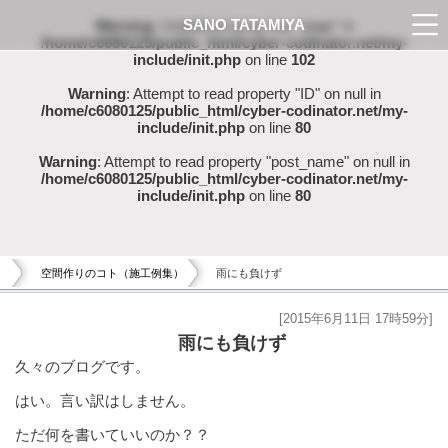
SANO TATAMIYA
Warning
: Undefined array key "page" in
/home/c6080125/public_html/cyber-codinator.net/my-
include/init.php
on line
102
Warning
: Attempt to read property "ID" on null in
/home/c6080125/public_html/cyber-codinator.net/my-
include/init.php
on line
80
Warning
: Attempt to read property "post_name" on null in
/home/c6080125/public_html/cyber-codinator.net/my-
include/init.php
on line
80
空間作りのコト（施工例集）
雨にも負けず
[2015年6月11日 17時59分]
雨にも負けず
久々のブログです。
はい。言い訳はしません。
ただ何を書いていいのか？？