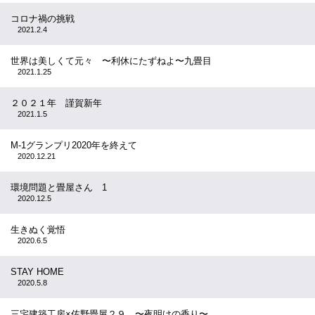
コロナ禍の挑戦
2021.2.4
世界は美しくて元々 〜利休にたずねよ〜九畳目
2021.1.25
２０２１年 謹賀新年
2021.1.5
M-1グランプリ2020年を終えて
2020.12.21
環境問題と畳屋さん 1
2020.12.5
生きぬく覚悟
2020.6.5
STAY HOME
2020.5.8
三宅建築工房×佐野畳屋２９ 〜夜明けの香り〜