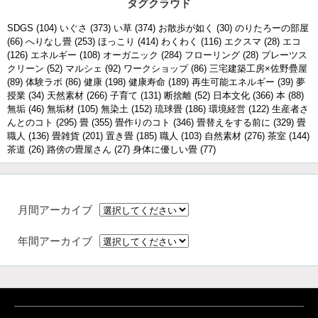
タグクラウド
SDGS
(104)
いぐさ
(373)
い草
(374)
お散歩が如く
(30)
のりたろーの部屋
(66)
へりなし畳
(253)
ほっこり
(414)
わくわく
(116)
エクスマ
(28)
エコ
(126)
エネルギー
(108)
オーガニック
(284)
フローリング
(28)
プレーツス
クリーン
(52)
マルシェ
(92)
ワークショップ
(86)
三宅建築工房×佐野疊屋
(89)
体験ラボ
(86)
健康
(198)
健康寿命
(189)
再生可能エネルギー
(39)
夢
授業
(34)
天然素材
(266)
子育て
(131)
断捨離
(52)
日本文化
(366)
本
(88)
無垢
(46)
無垢材
(105)
無染土
(152)
琉球畳
(186)
環境経営
(122)
生産者さ
んとのコト
(295)
畳
(355)
畳作りのコト
(346)
畳替えをする前に
(329)
畳
職人
(136)
畳雑貨
(201)
置き畳
(185)
職人
(103)
自然素材
(276)
茶室
(144)
茶道
(26)
路傍の畳屋さん
(27)
身体に優しい畳
(77)
月間アーカイブ
年間アーカイブ