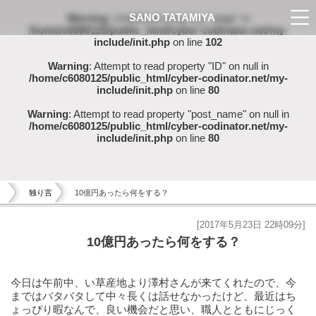
SANO TATAMIYA
Warning
: Undefined array key "page" in
/home/c6080125/public_html/cyber-codinator.net/my-
include/init.php
on line
102
Warning
: Attempt to read property "ID" on null in
/home/c6080125/public_html/cyber-codinator.net/my-
include/init.php
on line
80
Warning
: Attempt to read property "post_name" on null in
/home/c6080125/public_html/cyber-codinator.net/my-
include/init.php
on line
80
独り言
10億円あったら何をする？
[2017年5月23日 22時09分]
10億円あったら何をする？
今日は午前中、い草産地より澤村さんが来てくれたので、今
まではバタバタして中々長くは話せなかったけど、最近はち
ょっぴり暇なんで、良い機会だと思い、職人とともにじっく