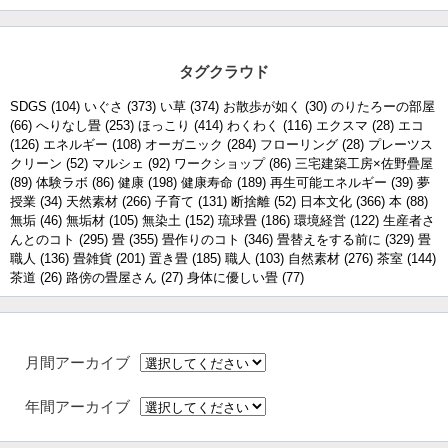
タグクラウド
SDGS
(104)
いぐさ
(373)
い草
(374)
お散歩が如く
(30)
のりたろーの部屋
(66)
へりなし畳
(253)
ほっこり
(414)
わくわく
(116)
エクスマ
(28)
エコ
(126)
エネルギー
(108)
オーガニック
(284)
フローリング
(28)
プレーツス
クリーン
(52)
マルシェ
(92)
ワークショップ
(86)
三宅建築工房×佐野疊屋
(89)
体験ラボ
(86)
健康
(198)
健康寿命
(189)
再生可能エネルギー
(39)
夢
授業
(34)
天然素材
(266)
子育て
(131)
断捨離
(52)
日本文化
(366)
本
(88)
無垢
(46)
無垢材
(105)
無染土
(152)
琉球畳
(186)
環境経営
(122)
生産者さ
んとのコト
(295)
畳
(355)
畳作りのコト
(346)
畳替えをする前に
(329)
畳
職人
(136)
畳雑貨
(201)
置き畳
(185)
職人
(103)
自然素材
(276)
茶室
(144)
茶道
(26)
路傍の畳屋さん
(27)
身体に優しい畳
(77)
月間アーカイブ
年間アーカイブ